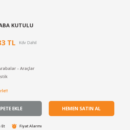
ABA KUTULU
83 TL
rabalar - Araçlar
stik
le!!
EPETE EKLE
HEMEN SATIN AL
 Et
Fiyat Alarmı