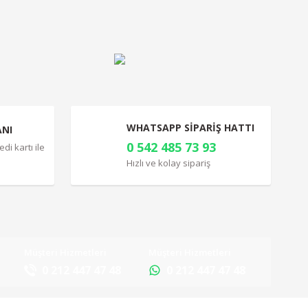
WHATSAPP SİPARİŞ HATTI
ANI
0 542 485 73 93
di kartı ile
Hızlı ve kolay sipariş
Müşteri Hizmetleri
Müşteri Hizmetleri
0 212 447 47 48
0 212 447 47 48