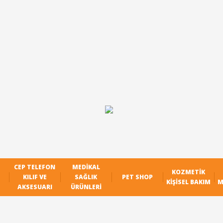
CEP TELEFON
MEDIKAL
KOZMETIK
KILIF VE
SAĞLIK
PET SHOP
KIŞISEL BAKIM
M
AKSESUARI
ÜRÜNLERI