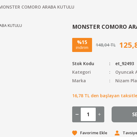
MONSTER COMORO ARABA KUTULU
MONSTER COMORO AR
%15
125,
148,04 TL
indirim
Stok Kodu
et_92493
Kategori
Oyuncak A
Marka
Nizam Pla
16,78 TL den başlayan taksitler
S
Tavsiye