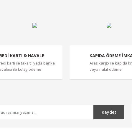
Yorum Yaz
REDİ KARTI & HAVALE
KAPIDA ÖDEME İMK
redi kartı ile taksitli yada banka
Aras kargo ile kapıda kre
avalesi ile kolay ödeme
veya nakit ödeme
Gönder
Kaydet