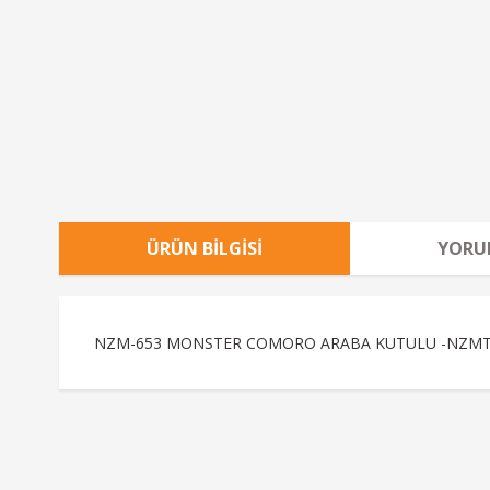
ÜRÜN BILGISI
YORU
NZM-653 MONSTER COMORO ARABA KUTULU -NZMTo
Bu ürünün fiyat bilgisi, resim, ürün açıklamalarında ve diğe
Görüş ve önerileriniz için teşekkür ederiz.