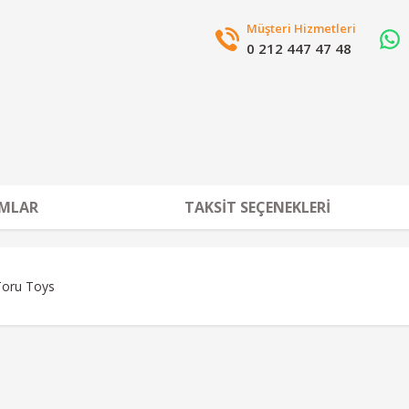
Müşteri Hizmetleri
0 212 447 47 48
MLAR
TAKSIT SEÇENEKLERI
ru Toys
r konularda yetersiz gördüğünüz noktaları öneri formunu kullanarak tarafımız
Bu ürüne ilk yorumu siz yapın!