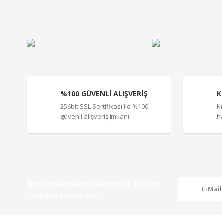
Ürün resmi kalitesiz, bozuk veya görüntülenemiyor.
Ürün açıklamasında eksik bilgiler bulunuyor.
Ürün bilgilerinde hatalar bulunuyor.
Ürün fiyatı diğer sitelerden daha pahalı.
Bu ürüne benzer farklı alternatifler olmalı.
%100 GÜVENLİ ALIŞVERİŞ
K
256bit SSL Sertifikası ile %100
K
güvenli alışveriş imkanı
h
İndirimlerden Haberiniz Olsun
Fırsatları Kaçırmayın!