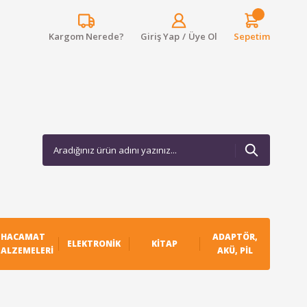
Kargom Nerede?
Giriş Yap
/
Üye Ol
Sepetim
HACAMAT
ADAPTÖR,
ELEKTRONIK
KITAP
ALZEMELERI
AKÜ, PIL