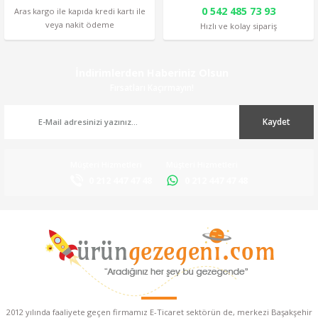
0 542 485 73 93
Aras kargo ile kapıda kredi kartı ile
veya nakit ödeme
Hızlı ve kolay sipariş
İndirimlerden Haberiniz Olsun
Fırsatları Kaçırmayın!
Kaydet
Müşteri Hizmetleri
Müşteri Hizmetleri
0 212 447 47 48
0 212 447 47 48
2012 yılında faaliyete geçen firmamız E-Ticaret sektörün de, merkezi Başakşehir