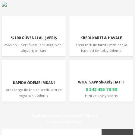
%100 GÜVENLİ ALIŞVERİŞ
KREDİ KARTI & HAVALE
256bit SSL Sertifikası ile %100 güvenli
Kredi kartı ile taksitli yada banka
alışveriş imkanı
havalesi ile kolay ödeme
WHATSAPP SİPARİŞ HATTI
KAPIDA ÖDEME İMKANI
0 542 485 73 93
Aras kargo ile kapıda kredi kartı ile
veya nakit ödeme
Hızlı ve kolay sipariş
İndirimlerden Haberiniz Olsun
Fırsatları Kaçırmayın!