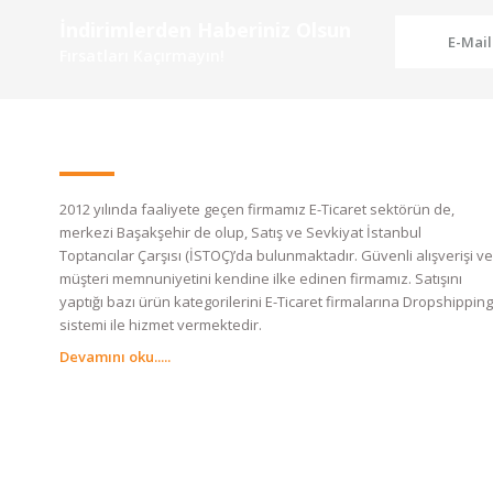
İndirimlerden Haberiniz Olsun
Fırsatları Kaçırmayın!
2012 yılında faaliyete geçen firmamız E-Ticaret sektörün de,
merkezi Başakşehir de olup, Satış ve Sevkiyat İstanbul
Toptancılar Çarşısı (İSTOÇ)’da bulunmaktadır. Güvenli alışverişi ve
müşteri memnuniyetini kendine ilke edinen firmamız. Satışını
yaptığı bazı ürün kategorilerini E-Ticaret firmalarına Dropshipping
sistemi ile hizmet vermektedir.
Devamını oku.....