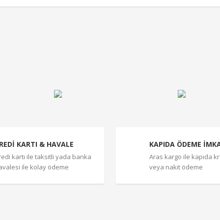
r konularda yetersiz gördüğünüz noktaları öneri formunu kullanarak tarafımız
Bu ürüne ilk yorumu siz yapın!
Yorum Yaz
REDİ KARTI & HAVALE
KAPIDA ÖDEME İMK
redi kartı ile taksitli yada banka
Aras kargo ile kapıda kre
avalesi ile kolay ödeme
veya nakit ödeme
Gönder