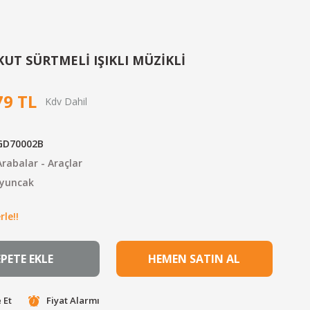
KUT SÜRTMELİ IŞIKLI MÜZİKLİ
79 TL
GD70002B
rabalar - Araçlar
yuncak
le!!
EPETE EKLE
HEMEN SATIN AL
 Et
Fiyat Alarmı