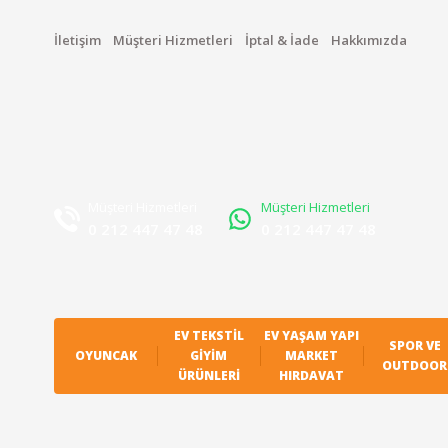
İletişim
Müşteri Hizmetleri
İptal & İade
Hakkımızda
Müşteri Hizmetleri
Müşteri Hizmetleri
0 212 447 47 48
0 212 447 47 48
EV TEKSTIL
EV YAŞAM YAPI
SPOR VE
OYUNCAK
GIYIM
MARKET
OUTDOOR
ÜRÜNLERI
HIRDAVAT