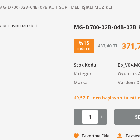
MG-D700-02B-04B-07B KUT SÜRTMELİ IŞIKLI MÜZİKLİ
MG-D700-02B-04B-07B 
%15
371,
437,40 TL
indirim
Stok Kodu
Eo_V04.M
Kategori
Oyuncak A
Marka
Vardem O
49,57 TL den başlayan taksitler
S
Tavsiye