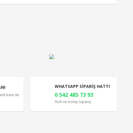
a iletebilirsiniz.
WHATSAPP SİPARİŞ HATTI
ANI
0 542 485 73 93
di kartı ile
Hızlı ve kolay sipariş