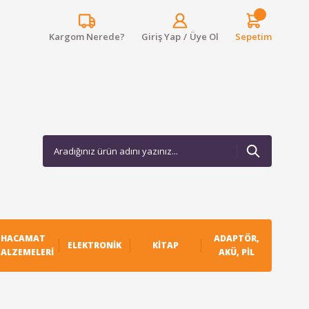
Kargom Nerede?
Giriş Yap
/
Üye Ol
Sepetim
HACAMAT
ADAPTÖR,
ELEKTRONIK
KITAP
ALZEMELERI
AKÜ, PIL