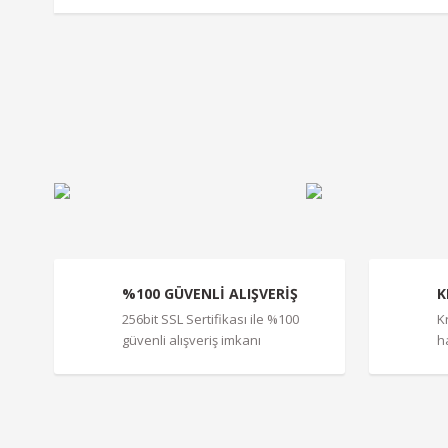
Bu ürünün fiyat bilgisi, resim, ürün açıklamalarında ve diğe
Görüş ve önerileriniz için teşekkür ederiz.
Ürün resmi kalitesiz, bozuk veya görüntülenemiyor.
Ürün açıklamasında eksik bilgiler bulunuyor.
Ürün bilgilerinde hatalar bulunuyor.
Ürün fiyatı diğer sitelerden daha pahalı.
Bu ürüne benzer farklı alternatifler olmalı.
%100 GÜVENLİ ALIŞVERİŞ
K
256bit SSL Sertifikası ile %100
K
güvenli alışveriş imkanı
h