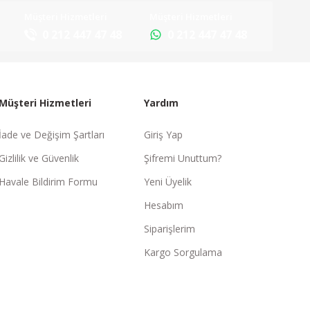
Müşteri Hizmetleri
Müşteri Hizmetleri
0 212 447 47 48
0 212 447 47 48
Müşteri Hizmetleri
Yardım
İade ve Değişim Şartları
Giriş Yap
Gizlilik ve Güvenlik
Şifremi Unuttum?
Havale Bildirim Formu
Yeni Üyelik
Hesabım
Siparişlerim
Kargo Sorgulama