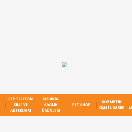
CEP TELEFON
MEDIKAL
KOZMETIK
KILIF VE
SAĞLIK
PET SHOP
KIŞISEL BAKIM
M
AKSESUARI
ÜRÜNLERI