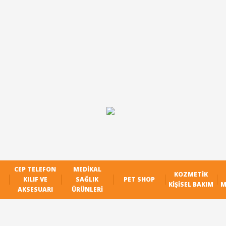
CEP TELEFON
MEDIKAL
KOZMETIK
KILIF VE
SAĞLIK
PET SHOP
KIŞISEL BAKIM
M
AKSESUARI
ÜRÜNLERI