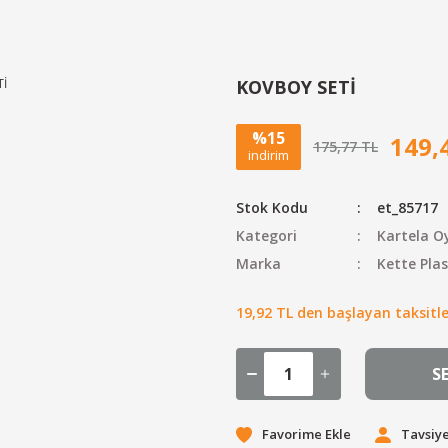
KOVBOY SETİ
%15
149,
175,77 TL
indirim
Stok Kodu
et_85717
Kategori
Kartela O
Marka
Kette Plas
19,92 TL den başlayan taksitler
S
Tavsiye