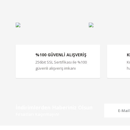
Ürün resmi kalitesiz, bozuk veya görüntülenemiyor.
Ürün açıklamasında eksik bilgiler bulunuyor.
Ürün bilgilerinde hatalar bulunuyor.
Ürün fiyatı diğer sitelerden daha pahalı.
Bu ürüne benzer farklı alternatifler olmalı.
%100 GÜVENLİ ALIŞVERİŞ
K
256bit SSL Sertifikası ile %100
K
güvenli alışveriş imkanı
h
İndirimlerden Haberiniz Olsun
Fırsatları Kaçırmayın!