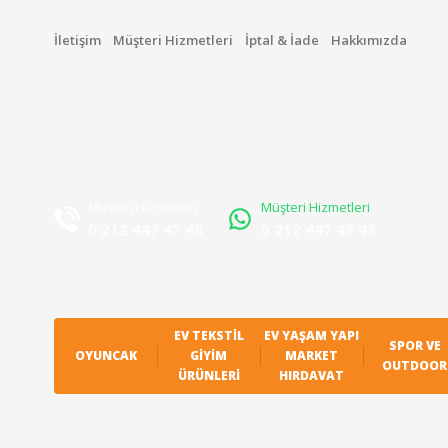
İletişim
Müşteri Hizmetleri
İptal & İade
Hakkımızda
Müşteri Hizmetleri
Müşteri Hizmetleri
0 212 447 47 48
0 212 447 47 48
EV TEKSTIL
EV YAŞAM YAPI
SPOR VE
OYUNCAK
GIYIM
MARKET
OUTDOOR
ÜRÜNLERI
HIRDAVAT