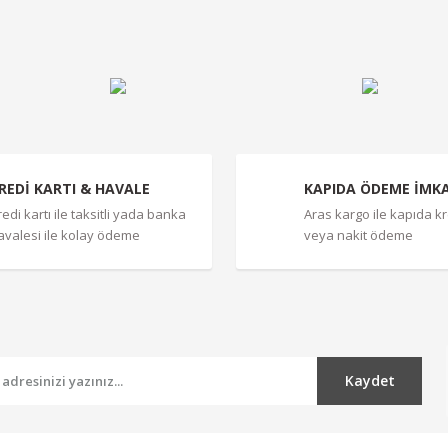
Yorum Yaz
REDİ KARTI & HAVALE
KAPIDA ÖDEME İMK
redi kartı ile taksitli yada banka
Aras kargo ile kapıda kre
avalesi ile kolay ödeme
veya nakit ödeme
Gönder
Kaydet