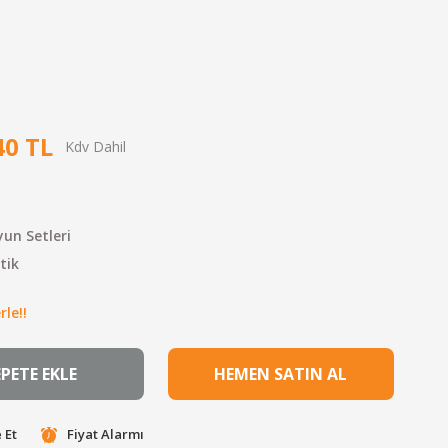
40 TL
yun Setleri
tik
le!!
EPETE EKLE
HEMEN SATIN AL
 Et
Fiyat Alarmı