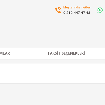
Müşteri Hizmetleri
0 212 447 47 48
MLAR
TAKSIT SEÇENEKLERI
r konularda yetersiz gördüğünüz noktaları öneri formunu kullanarak tarafımız
Bu ürüne ilk yorumu siz yapın!