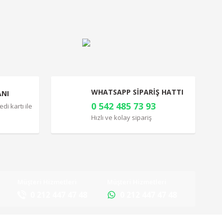
WHATSAPP SİPARİŞ HATTI
ANI
0 542 485 73 93
di kartı ile
Hızlı ve kolay sipariş
Müşteri Hizmetleri
Müşteri Hizmetleri
0 212 447 47 48
0 212 447 47 48