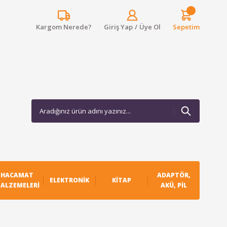
Kargom Nerede?
Giriş Yap
/
Üye Ol
Sepetim
HACAMAT
ADAPTÖR,
ELEKTRONIK
KITAP
ALZEMELERI
AKÜ, PIL