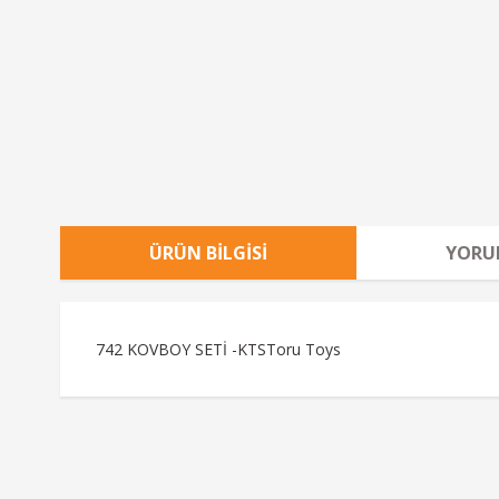
ÜRÜN BILGISI
YORU
742 KOVBOY SETİ -KTSToru Toys
Bu ürünün fiyat bilgisi, resim, ürün açıklamalarında ve diğe
Görüş ve önerileriniz için teşekkür ederiz.