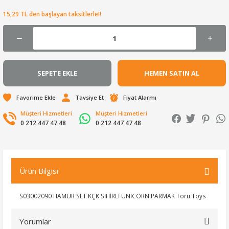
15,29 TL den başlayan taksitlerle!!
SEPETE EKLE
HEMEN SATIN AL
Tavsiye Et
Fiyat Alarmı
Müşteri Hizmetleri
Müşteri Hizmetleri
0 212 447 47 48
0 212 447 47 48
Ürün Bilgisi
S03002090 HAMUR SET KÇK SİHİRLİ UNİCORN PARMAK Toru Toys
Yorumlar