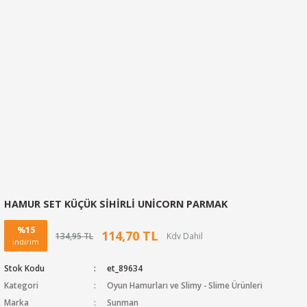
HAMUR SET KÜÇÜK SİHİRLİ UNİCORN PARMAK
%15
114,70 TL
134,95 TL
indirim
Stok Kodu
et_89634
Kategori
Oyun Hamurları ve Slimy - Slime Ürünleri
Marka
Sunman