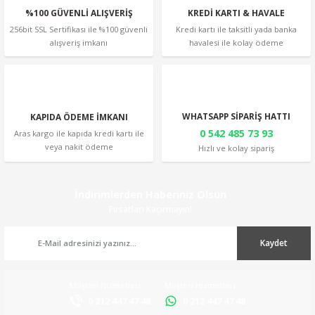
%100 GÜVENLİ ALIŞVERİŞ
KREDİ KARTI & HAVALE
256bit SSL Sertifikası ile %100 güvenli
Kredi kartı ile taksitli yada banka
alışveriş imkanı
havalesi ile kolay ödeme
Gönder
WHATSAPP SİPARİŞ HATTI
KAPIDA ÖDEME İMKANI
0 542 485 73 93
Aras kargo ile kapıda kredi kartı ile
veya nakit ödeme
Hızlı ve kolay sipariş
İndirimlerden Haberiniz Olsun
Fırsatları Kaçırmayın!
Kaydet
Müşteri Hizmetleri
Müşteri Hizmetleri
0 212 447 47 48
0 212 447 47 48