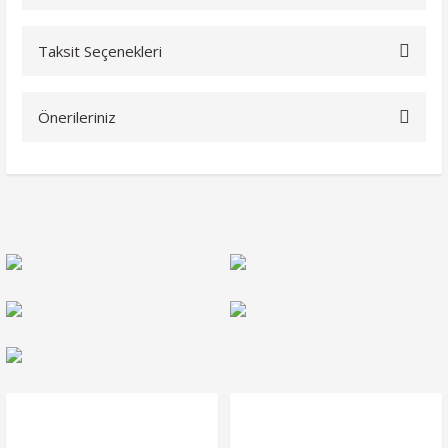
Taksit Seçenekleri
Bu ürüne ilk yorumu siz yapın!
Önerileriniz
Yorum Yaz
Bu ürünün fiyat bilgisi, resim, ürün açıklamalarında ve diğer
konularda yetersiz gördüğünüz noktaları öneri formunu
kullanarak tarafımıza iletebilirsiniz.
Görüş ve önerileriniz için teşekkür ederiz.
Ürün resmi kalitesiz, bozuk veya görüntülenemiyor.
Ürün açıklamasında eksik bilgiler bulunuyor.
Ürün bilgilerinde hatalar bulunuyor.
Ürün fiyatı diğer sitelerden daha pahalı.
Bu ürüne benzer farklı alternatifler olmalı.