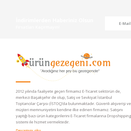
İndirimlerden Haberiniz Olsun
Fırsatları Kaçırmayın!
2012 yılında faaliyete geçen firmamız E-Ticaret sektörün de,
merkezi Başakşehir de olup, Satış ve Sevkiyat İstanbul
Toptancılar Çarşısı (İSTOÇ)’da bulunmaktadır. Güvenli alışverişi ve
müşteri memnuniyetini kendine ilke edinen firmamız. Satışını
yaptığı bazı ürün kategorilerini E-Ticaret firmalarına Dropshipping
sistemi ile hizmet vermektedir.
Devamını oku.....