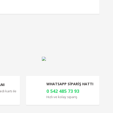
a iletebilirsiniz.
WHATSAPP SİPARİŞ HATTI
ANI
0 542 485 73 93
di kartı ile
Hızlı ve kolay sipariş