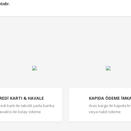
tıdır.
r konularda yetersiz gördüğünüz noktaları öneri formunu kullanarak tarafımız
Bu ürüne ilk yorumu siz yapın!
Yorum Yaz
REDİ KARTI & HAVALE
KAPIDA ÖDEME İMK
redi kartı ile taksitli yada banka
Aras kargo ile kapıda kre
avalesi ile kolay ödeme
veya nakit ödeme
Gönder