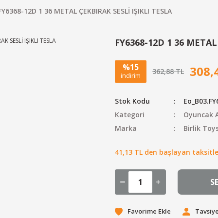
FY6368-12D 1 36 METAL ÇEKBIRAK SESLİ IŞIKLI TESLA
FY6368-12D 1 36 METAL
%15
308,
362,88 TL
indirim
Stok Kodu
Eo_B03.FY
Kategori
Oyuncak A
Marka
Birlik Toy
41,13 TL den başlayan taksitler
S
Tavsiye