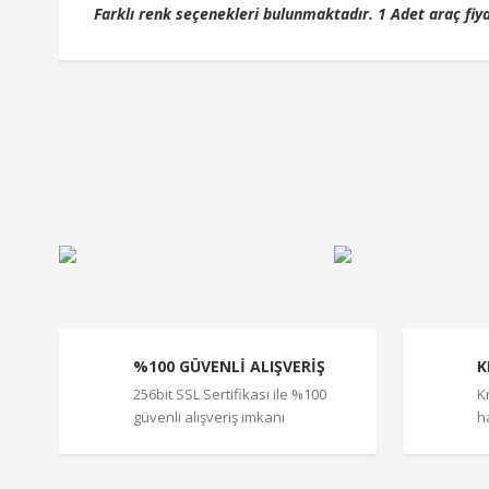
Farklı renk seçenekleri bulunmaktadır. 1 Adet araç fiya
Bu ürünün fiyat bilgisi, resim, ürün açıklamalarında ve diğe
Görüş ve önerileriniz için teşekkür ederiz.
Ürün resmi kalitesiz, bozuk veya görüntülenemiyor.
Ürün açıklamasında eksik bilgiler bulunuyor.
Ürün bilgilerinde hatalar bulunuyor.
Ürün fiyatı diğer sitelerden daha pahalı.
Bu ürüne benzer farklı alternatifler olmalı.
%100 GÜVENLİ ALIŞVERİŞ
K
256bit SSL Sertifikası ile %100
K
güvenli alışveriş imkanı
h