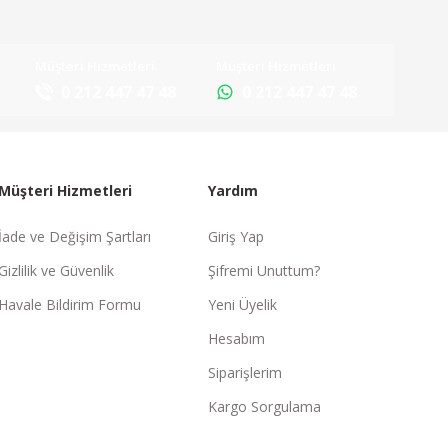
Müşteri Hizmetleri
Müşteri Hizmetleri
0 212 447 47 48
0 212 447 47 48
Müşteri Hizmetleri
Yardım
İade ve Değişim Şartları
Giriş Yap
Gizlilik ve Güvenlik
Şifremi Unuttum?
Havale Bildirim Formu
Yeni Üyelik
Hesabım
Siparişlerim
Kargo Sorgulama