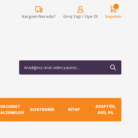
Kargom Nerede?
Giriş Yap
/
Üye Ol
Sepetim
HACAMAT
ADAPTÖR,
ELEKTRONIK
KITAP
ALZEMELERI
AKÜ, PIL