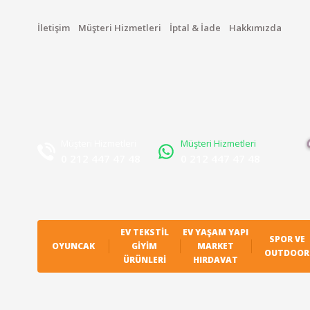
İletişim
Müşteri Hizmetleri
İptal & İade
Hakkımızda
Müşteri Hizmetleri
Müşteri Hizmetleri
0 212 447 47 48
0 212 447 47 48
EV TEKSTIL
EV YAŞAM YAPI
SPOR VE
OYUNCAK
GIYIM
MARKET
OUTDOOR
ÜRÜNLERI
HIRDAVAT