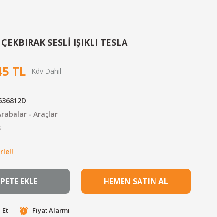
 ÇEKBIRAK SESLİ IŞIKLI TESLA
45 TL
636812D
rabalar - Araçlar
s
le!!
EPETE EKLE
HEMEN SATIN AL
 Et
Fiyat Alarmı