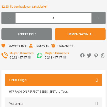
22,23 TL den başlayan taksitlerle!!
SEPETE EKLE
HEMEN SATIN AL
Tavsiye Et
Fiyat Alarmı
Müşteri Hizmetleri
Müşteri Hizmetleri
0 212 447 47 48
0 212 447 47 48
Ürün Bilgisi
977 FASHION PERFECT BEBEK -EFEToru Toys
Yorumlar