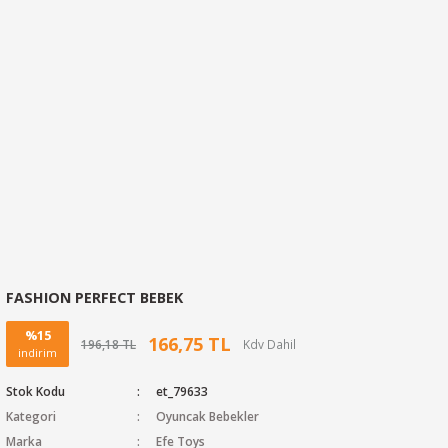
FASHION PERFECT BEBEK
%15
166,75 TL
196,18 TL
indirim
Stok Kodu
et_79633
Kategori
Oyuncak Bebekler
Marka
Efe Toys