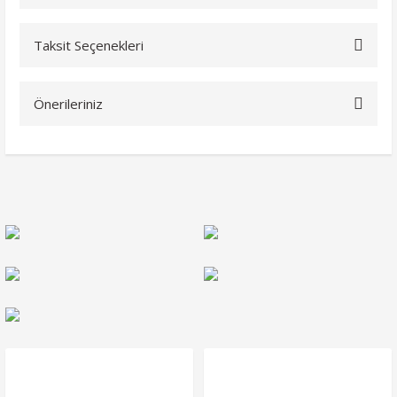
Taksit Seçenekleri
Bu ürüne ilk yorumu siz yapın!
Önerileriniz
Yorum Yaz
Bu ürünün fiyat bilgisi, resim, ürün açıklamalarında ve diğer
konularda yetersiz gördüğünüz noktaları öneri formunu
kullanarak tarafımıza iletebilirsiniz.
Görüş ve önerileriniz için teşekkür ederiz.
Ürün resmi kalitesiz, bozuk veya görüntülenemiyor.
Ürün açıklamasında eksik bilgiler bulunuyor.
Ürün bilgilerinde hatalar bulunuyor.
Ürün fiyatı diğer sitelerden daha pahalı.
Bu ürüne benzer farklı alternatifler olmalı.