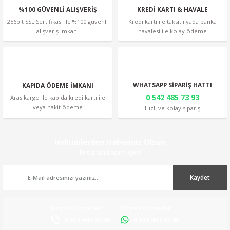
%100 GÜVENLİ ALIŞVERİŞ
KREDİ KARTI & HAVALE
256bit SSL Sertifikası ile %100 güvenli
Kredi kartı ile taksitli yada banka
alışveriş imkanı
havalesi ile kolay ödeme
Gönder
WHATSAPP SİPARİŞ HATTI
KAPIDA ÖDEME İMKANI
0 542 485 73 93
Aras kargo ile kapıda kredi kartı ile
veya nakit ödeme
Hızlı ve kolay sipariş
İndirimlerden Haberiniz Olsun
Fırsatları Kaçırmayın!
Kaydet
Müşteri Hizmetleri
Müşteri Hizmetleri
0 212 447 47 48
0 212 447 47 48