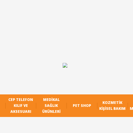
CEP TELEFON
MEDIKAL
KOZMETIK
KILIF VE
SAĞLIK
PET SHOP
KIŞISEL BAKIM
M
AKSESUARI
ÜRÜNLERI