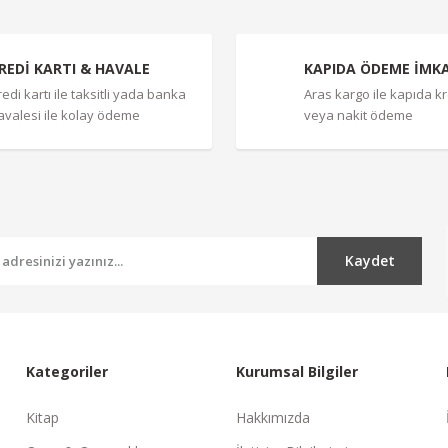
REDİ KARTI & HAVALE
KAPIDA ÖDEME İMK
redi kartı ile taksitli yada banka
Aras kargo ile kapıda kre
avalesi ile kolay ödeme
veya nakit ödeme
Gönder
Kaydet
Kategoriler
Kurumsal Bilgiler
Kitap
Hakkımızda