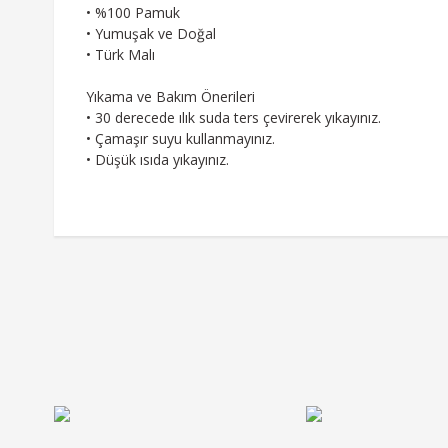
• %100 Pamuk
• Yumuşak ve Doğal
• Türk Malı
Yıkama ve Bakım Önerileri
• 30 derecede ılık suda ters çevirerek yıkayınız.
• Çamaşır suyu kullanmayınız.
• Düşük ısıda yıkayınız.
Bu ürünün fiyat bilgisi, resim, ürün açıklamalarında ve diğe
Görüş ve önerileriniz için teşekkür ederiz.
Ürün resmi kalitesiz, bozuk veya görüntülenemiyor.
Ürün açıklamasında eksik bilgiler bulunuyor.
Ürün bilgilerinde hatalar bulunuyor.
Ürün fiyatı diğer sitelerden daha pahalı.