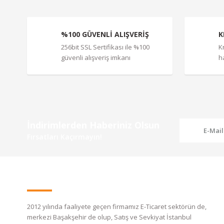
Bu ürüne benzer farklı alternatifler olmalı.
%100 GÜVENLİ ALIŞVERİŞ
K
256bit SSL Sertifikası ile %100
K
güvenli alışveriş imkanı
h
İndirimlerden Haberiniz Olsun
Fırsatları Kaçırmayın!
2012 yılında faaliyete geçen firmamız E-Ticaret sektörün de,
merkezi Başakşehir de olup, Satış ve Sevkiyat İstanbul