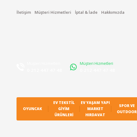
İletişim
Müşteri Hizmetleri
İptal & İade
Hakkımızda
Müşteri Hizmetleri
Müşteri Hizmetleri
0 212 447 47 48
0 212 447 47 48
EV TEKSTIL
EV YAŞAM YAPI
SPOR VE
OYUNCAK
GIYIM
MARKET
OUTDOOR
ÜRÜNLERI
HIRDAVAT