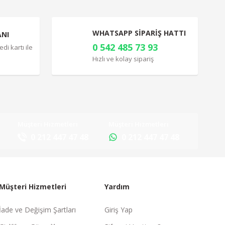
WHATSAPP SİPARİŞ HATTI
ANI
0 542 485 73 93
di kartı ile
Hızlı ve kolay sipariş
Müşteri Hizmetleri
Müşteri Hizmetleri
0 212 447 47 48
0 212 447 47 48
Müşteri Hizmetleri
Yardım
İade ve Değişim Şartları
Giriş Yap