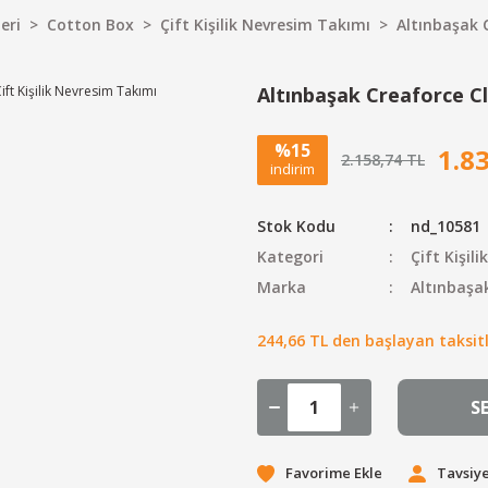
eri
Cotton Box
Çift Kişilik Nevresim Takımı
Altınbaşak 
Altınbaşak Creaforce Cl
%15
1.8
2.158,74 TL
indirim
Stok Kodu
nd_10581
Kategori
Çift Kişil
Marka
Altınbaşa
244,66 TL den başlayan taksitl
S
Tavsiye