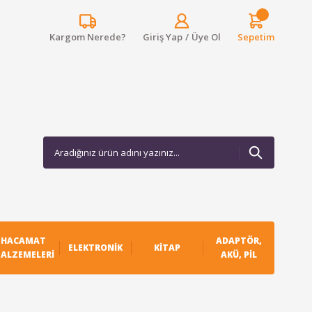
Kargom Nerede?
Giriş Yap
/
Üye Ol
Sepetim
HACAMAT
ADAPTÖR,
ELEKTRONIK
KITAP
ALZEMELERI
AKÜ, PIL