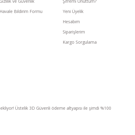
Gizlilik ve Güvenlik
Şifremi Unuttum?
Havale Bildirim Formu
Yeni Üyelik
Hesabım
Siparişlerim
Kargo Sorgulama
ri bekliyor! Üstelik 3D Güvenli ödeme altyapısı ile şimdi %100