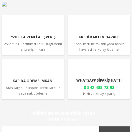
%100 GÜVENLİ ALIŞVERİŞ
KREDİ KARTI & HAVALE
256bit SSL Sertifikası ile %100 güvenli
Kredi kartı ile taksitli yada banka
alışveriş imkanı
havalesi ile kolay ödeme
WHATSAPP SİPARİŞ HATTI
KAPIDA ÖDEME İMKANI
0 542 485 73 93
Aras kargo ile kapıda kredi kartı ile
veya nakit ödeme
Hızlı ve kolay sipariş
İndirimlerden Haberiniz Olsun
Fırsatları Kaçırmayın!