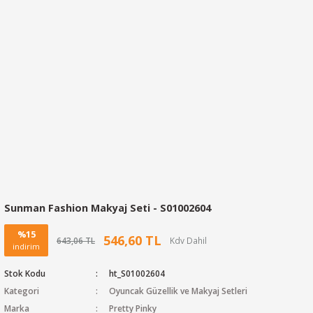
Sunman Fashion Makyaj Seti - S01002604
%15
546,60 TL
643,06 TL
indirim
Stok Kodu
ht_S01002604
Kategori
Oyuncak Güzellik ve Makyaj Setleri
Marka
Pretty Pinky