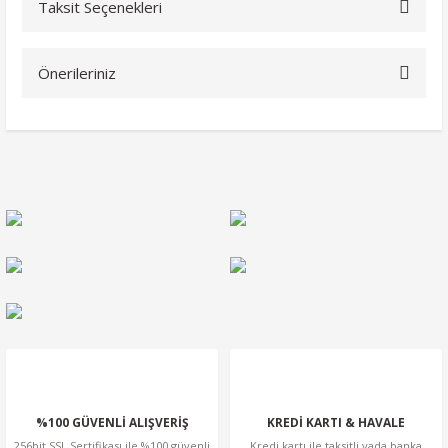
Taksit Seçenekleri
Bu ürüne ilk yorumu siz yapın!
Önerileriniz
Yorum Yaz
Bu ürünün fiyat bilgisi, resim, ürün açıklamalarında ve diğer
konularda yetersiz gördüğünüz noktaları öneri formunu
kullanarak tarafımıza iletebilirsiniz.
Görüş ve önerileriniz için teşekkür ederiz.
Ürün resmi kalitesiz, bozuk veya görüntülenemiyor.
Ürün açıklamasında eksik bilgiler bulunuyor.
Ürün bilgilerinde hatalar bulunuyor.
Ürün fiyatı diğer sitelerden daha pahalı.
Bu ürüne benzer farklı alternatifler olmalı.
%100 GÜVENLİ ALIŞVERİŞ
KREDİ KARTI & HAVALE
256bit SSL Sertifikası ile %100 güvenli
Kredi kartı ile taksitli yada banka