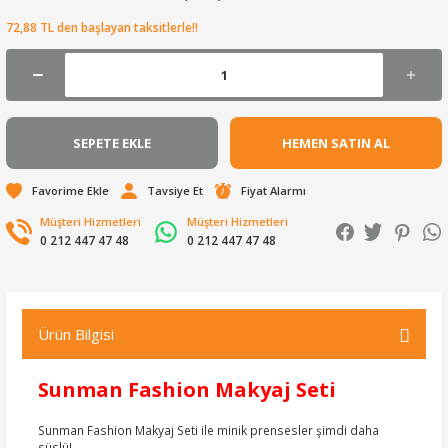
72,88 TL den başlayan taksitlerle!!
SEPETE EKLE
HEMEN SATIN AL
Tavsiye Et
Fiyat Alarmı
Müşteri Hizmetleri
Müşteri Hizmetleri
0 212 447 47 48
0 212 447 47 48
Ürün Bilgisi
Sunman Fashion Makyaj Seti
Sunman Fashion Makyaj Seti ile minik prensesler şimdi daha
süslü!