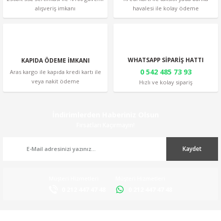
alışveriş imkanı
havalesi ile kolay ödeme
Gönder
WHATSAPP SİPARİŞ HATTI
KAPIDA ÖDEME İMKANI
0 542 485 73 93
Aras kargo ile kapıda kredi kartı ile
veya nakit ödeme
Hızlı ve kolay sipariş
İndirimlerden Haberiniz Olsun
Fırsatları Kaçırmayın!
Kaydet
Müşteri Hizmetleri
Müşteri Hizmetleri
0 212 447 47 48
0 212 447 47 48