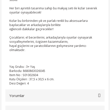
Her biri ayrıntılı tasarıma sahip bu makyaj seti ile kızlar severek
oyunlar oynayabilecek!
Kızlar bu birbirinden şık ve parlak renkli bu aksesuarlara
bayılacaklar ve arkadaşlarıyla birlikte
eğlenceli dakikalar geçirecekler!
Çocukların; el becerilerini, arkadaşlarıyla oyunlar oynayarak
sosyalleşmelerini, özgüven kazanmalarını,
hayal güçlerini ve yaratıcılıklarının gelişmesine yardımcı
olmaktadır.
Yaş Grubu : 3+ Yaş
Barkodu: 8680863026045
Item No : S01002604
Kutu Ölçüleri : 37,5 x 30,5 x 6 cm.
Desi Değeri: 4
Yorumlar