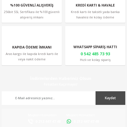
%100 GÜVENLİ ALIŞVERİŞ
KREDİ KARTI & HAVALE
256bit SSL Sertifikası ile %100 güvenli
Kredi kartı ile taksitli yada banka
alışveriş imkanı
havalesi ile kolay ödeme
Gönder
WHATSAPP SİPARİŞ HATTI
KAPIDA ÖDEME İMKANI
0 542 485 73 93
Aras kargo ile kapıda kredi kartı ile
veya nakit ödeme
Hızlı ve kolay sipariş
İndirimlerden Haberiniz Olsun
Fırsatları Kaçırmayın!
Kaydet
Müşteri Hizmetleri
Müşteri Hizmetleri
0 212 447 47 48
0 212 447 47 48