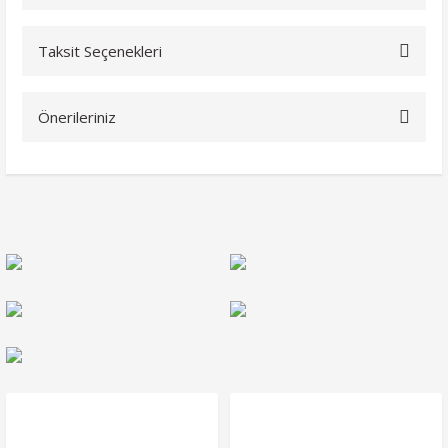
Taksit Seçenekleri
Bu ürüne ilk yorumu siz yapın!
Önerileriniz
Yorum Yaz
Bu ürünün fiyat bilgisi, resim, ürün açıklamalarında ve diğer
konularda yetersiz gördüğünüz noktaları öneri formunu
kullanarak tarafımıza iletebilirsiniz.
Görüş ve önerileriniz için teşekkür ederiz.
Ürün resmi kalitesiz, bozuk veya görüntülenemiyor.
Ürün açıklamasında eksik bilgiler bulunuyor.
Ürün bilgilerinde hatalar bulunuyor.
Ürün fiyatı diğer sitelerden daha pahalı.
Bu ürüne benzer farklı alternatifler olmalı.