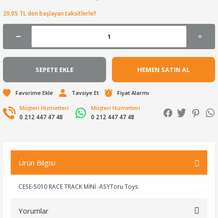
20,05 TL den başlayan taksitlerle!!
SEPETE EKLE
HEMEN SATIN AL
Tavsiye Et
Fiyat Alarmı
Müşteri Hizmetleri
Müşteri Hizmetleri
0 212 447 47 48
0 212 447 47 48
Ürün Bilgisi
CESE-5010 RACE TRACK MİNİ -ASYToru Toys
Yorumlar