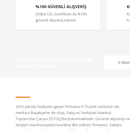
%100 GÜVENLİ ALIŞVERİŞ
K
256bit SSL Sertifikası ile %100
K
güvenli alışveriş imkanı
h
İndirimlerden Haberiniz Olsun
Fırsatları Kaçırmayın!
2012 yılında faaliyete geçen firmamız E-Ticaret sektörün de,
merkezi Başakşehir de olup, Satış ve Sevkiyat İstanbul
Toptancılar Çarşısı (İSTOÇ)’da bulunmaktadır. Güvenli alışverişi ve
müşteri memnuniyetini kendine ilke edinen firmamız. Satışını