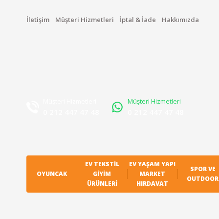
İletişim
Müşteri Hizmetleri
İptal & İade
Hakkımızda
Müşteri Hizmetleri
Müşteri Hizmetleri
0 212 447 47 48
0 212 447 47 48
EV TEKSTIL
EV YAŞAM YAPI
SPOR VE
OYUNCAK
GIYIM
MARKET
OUTDOOR
ÜRÜNLERI
HIRDAVAT