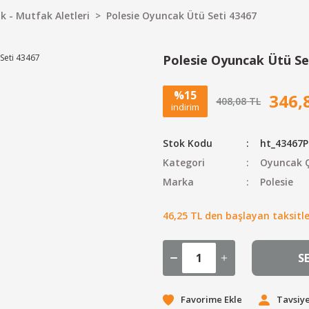
k - Mutfak Aletleri
Polesie Oyuncak Ütü Seti 43467
Polesie Oyuncak Ütü Se
%15
346,
408,08 TL
indirim
Stok Kodu
ht_43467P
Kategori
Oyuncak Ç
Marka
Polesie
46,25 TL den başlayan taksitler
S
Tavsiye