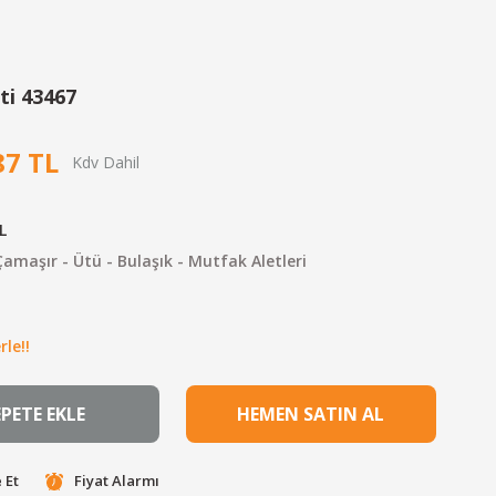
ti 43467
87 TL
L
amaşır - Ütü - Bulaşık - Mutfak Aletleri
le!!
EPETE EKLE
HEMEN SATIN AL
 Et
Fiyat Alarmı