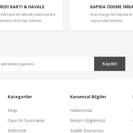
REDİ KARTI & HAVALE
KAPIDA ÖDEME İMK
redi kartı ile taksitli yada banka
Aras kargo ile kapıda kre
avalesi ile kolay ödeme
veya nakit ödeme
Gönder
Kaydet
Kategoriler
Kurumsal Bilgiler
Kitap
Hakkımızda
Oyun & Oyuncaklar
İletişim Bilgilerimiz
Elektronik
Bayilik Başvurusu