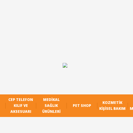
CEP TELEFON
MEDIKAL
KOZMETIK
KILIF VE
SAĞLIK
PET SHOP
KIŞISEL BAKIM
M
AKSESUARI
ÜRÜNLERI