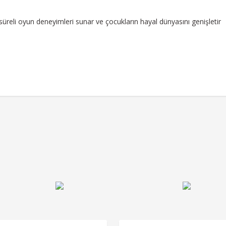
süreli oyun deneyimleri sunar ve çocukların hayal dünyasını genişletir
r konularda yetersiz gördüğünüz noktaları öneri formunu kullanarak tarafımız
Bu ürüne ilk yorumu siz yapın!
Yorum Yaz