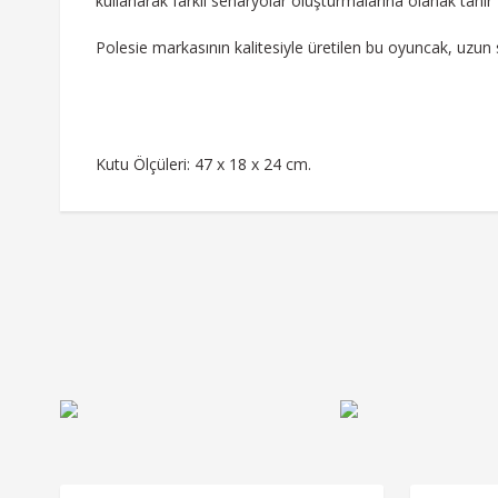
kullanarak farklı senaryolar oluşturmalarına olanak tanır
Polesie markasının kalitesiyle üretilen bu oyuncak, uzun 
Kutu Ölçüleri: 47 x 18 x 24 cm.
Bu ürünün fiyat bilgisi, resim, ürün açıklamalarında ve diğe
Görüş ve önerileriniz için teşekkür ederiz.
Ürün resmi kalitesiz, bozuk veya görüntülenemiyor.
Ürün açıklamasında eksik bilgiler bulunuyor.
Ürün bilgilerinde hatalar bulunuyor.
Ürün fiyatı diğer sitelerden daha pahalı.
Bu ürüne benzer farklı alternatifler olmalı.