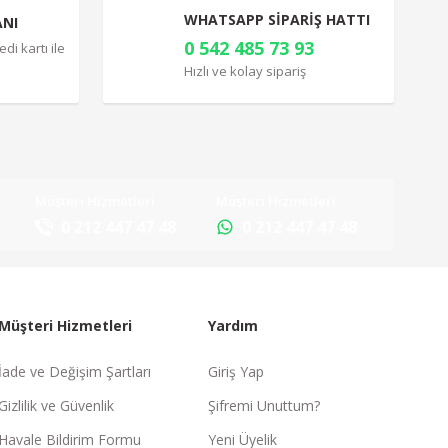
WHATSAPP SİPARİŞ HATTI
ANI
0 542 485 73 93
di kartı ile
Hızlı ve kolay sipariş
Müşteri Hizmetleri
Müşteri Hizmetleri
0 212 447 47 48
0 212 447 47 48
Müşteri Hizmetleri
Yardım
İade ve Değişim Şartları
Giriş Yap
Gizlilik ve Güvenlik
Şifremi Unuttum?
Havale Bildirim Formu
Yeni Üyelik