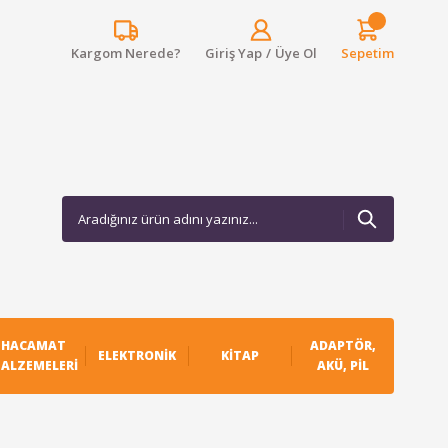
Kargom Nerede?
Giriş Yap
/
Üye Ol
Sepetim
HACAMAT
ADAPTÖR,
ELEKTRONIK
KITAP
ALZEMELERI
AKÜ, PIL