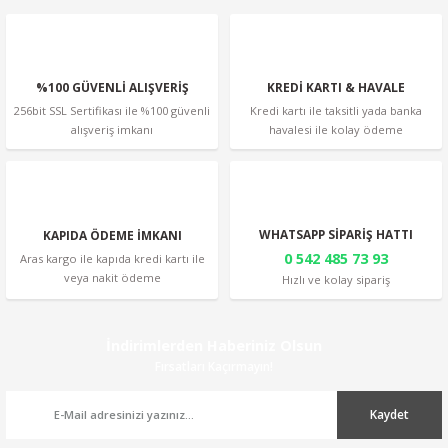
Bu ürüne benzer farklı alternatifler olmalı.
%100 GÜVENLİ ALIŞVERİŞ
KREDİ KARTI & HAVALE
256bit SSL Sertifikası ile %100 güvenli
Kredi kartı ile taksitli yada banka
alışveriş imkanı
havalesi ile kolay ödeme
Gönder
WHATSAPP SİPARİŞ HATTI
KAPIDA ÖDEME İMKANI
0 542 485 73 93
Aras kargo ile kapıda kredi kartı ile
veya nakit ödeme
Hızlı ve kolay sipariş
İndirimlerden Haberiniz Olsun
Fırsatları Kaçırmayın!
Kaydet