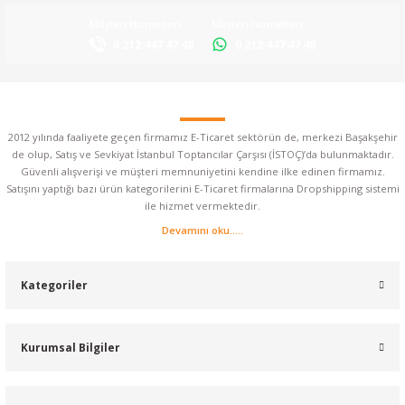
Müşteri Hizmetleri
Müşteri Hizmetleri
0 212 447 47 48
0 212 447 47 48
2012 yılında faaliyete geçen firmamız E-Ticaret sektörün de, merkezi Başakşehir
de olup, Satış ve Sevkiyat İstanbul Toptancılar Çarşısı (İSTOÇ)’da bulunmaktadır.
Güvenli alışverişi ve müşteri memnuniyetini kendine ilke edinen firmamız.
Satışını yaptığı bazı ürün kategorilerini E-Ticaret firmalarına Dropshipping sistemi
ile hizmet vermektedir.
Devamını oku.....
Kategoriler
Kurumsal Bilgiler