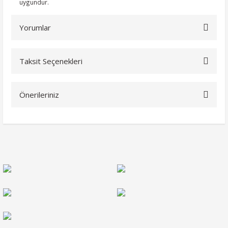
uygundur.
Yorumlar
Taksit Seçenekleri
Bu ürüne ilk yorumu siz yapın!
Önerileriniz
Yorum Yaz
Bu ürünün fiyat bilgisi, resim, ürün açıklamalarında ve diğer
konularda yetersiz gördüğünüz noktaları öneri formunu
kullanarak tarafımıza iletebilirsiniz.
Görüş ve önerileriniz için teşekkür ederiz.
Ürün resmi kalitesiz, bozuk veya görüntülenemiyor.
Ürün açıklamasında eksik bilgiler bulunuyor.
Ürün bilgilerinde hatalar bulunuyor.
Ürün fiyatı diğer sitelerden daha pahalı.