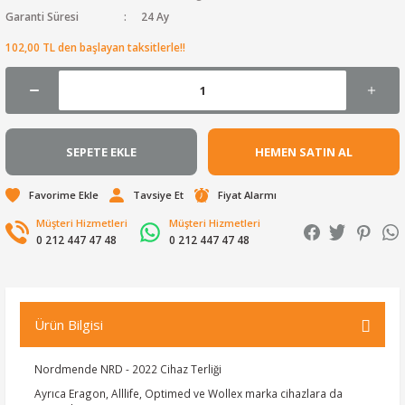
Garanti Süresi
24 Ay
102,00 TL den başlayan taksitlerle!!
SEPETE EKLE
HEMEN SATIN AL
Tavsiye Et
Fiyat Alarmı
Müşteri Hizmetleri
Müşteri Hizmetleri
0 212 447 47 48
0 212 447 47 48
Ürün Bilgisi
Nordmende NRD - 2022 Cihaz Terliği
Ayrıca Eragon, Alllife, Optimed ve Wollex marka cihazlara da