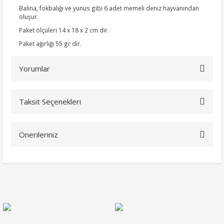
Balina, fokbalığı ve yunus gibi 6 adet memeli deniz hayvanından
oluşur.
Paket ölçüleri 14 x 18 x 2 cm dir.
Paket ağırlığı 55 gr dır.
Yorumlar
Taksit Seçenekleri
Bu ürüne ilk yorumu siz yapın!
Önerileriniz
Yorum Yaz
Bu ürünün fiyat bilgisi, resim, ürün açıklamalarında ve diğer
konularda yetersiz gördüğünüz noktaları öneri formunu
kullanarak tarafımıza iletebilirsiniz.
Görüş ve önerileriniz için teşekkür ederiz.
Ürün resmi kalitesiz, bozuk veya görüntülenemiyor.