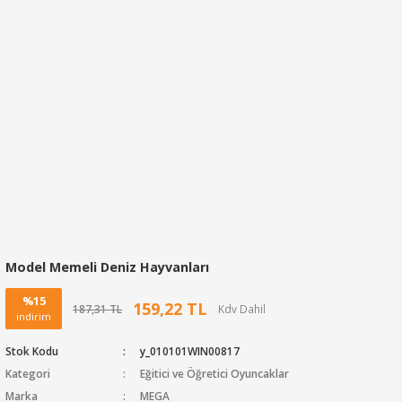
Model Memeli Deniz Hayvanları
%15
159,22 TL
187,31 TL
indirim
Stok Kodu
y_010101WIN00817
Kategori
Eğitici ve Öğretici Oyuncaklar
Marka
MEGA