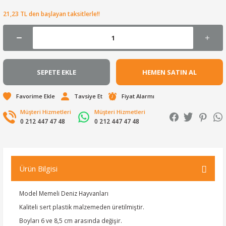
21,23 TL den başlayan taksitlerle!!
SEPETE EKLE
HEMEN SATIN AL
Tavsiye Et
Fiyat Alarmı
Müşteri Hizmetleri
Müşteri Hizmetleri
0 212 447 47 48
0 212 447 47 48
Ürün Bilgisi
Model Memeli Deniz Hayvanları
Kaliteli sert plastik malzemeden üretilmiştir.
Boyları 6 ve 8,5 cm arasında değişir.