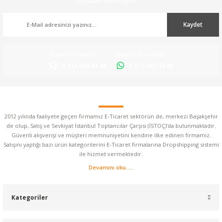
Fırsatları Kaçırmayın!
Kaydet
Müşteri Hizmetleri
Müşteri Hizmetleri
0 212 447 47 48
0 212 447 47 48
2012 yılında faaliyete geçen firmamız E-Ticaret sektörün de, merkezi Başakşehir
de olup, Satış ve Sevkiyat İstanbul Toptancılar Çarşısı (İSTOÇ)’da bulunmaktadır.
Güvenli alışverişi ve müşteri memnuniyetini kendine ilke edinen firmamız.
Satışını yaptığı bazı ürün kategorilerini E-Ticaret firmalarına Dropshipping sistemi
ile hizmet vermektedir.
Devamını oku.....
Kategoriler