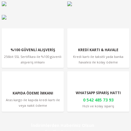
Ürün açıklamasında eksik bilgiler bulunuyor.
Ürün bilgilerinde hatalar bulunuyor.
Ürün fiyatı diğer sitelerden daha pahalı.
Bu ürüne benzer farklı alternatifler olmalı.
%100 GÜVENLİ ALIŞVERİŞ
KREDİ KARTI & HAVALE
256bit SSL Sertifikası ile %100 güvenli
Kredi kartı ile taksitli yada banka
alışveriş imkanı
havalesi ile kolay ödeme
Gönder
WHATSAPP SİPARİŞ HATTI
KAPIDA ÖDEME İMKANI
0 542 485 73 93
Aras kargo ile kapıda kredi kartı ile
veya nakit ödeme
Hızlı ve kolay sipariş
İndirimlerden Haberiniz Olsun