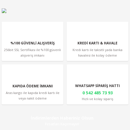
Ürün bilgilerinde hatalar bulunuyor.
Ürün fiyatı diğer sitelerden daha pahalı.
Bu ürüne benzer farklı alternatifler olmalı.
%100 GÜVENLİ ALIŞVERİŞ
KREDİ KARTI & HAVALE
256bit SSL Sertifikası ile %100 güvenli
Kredi kartı ile taksitli yada banka
alışveriş imkanı
havalesi ile kolay ödeme
Gönder
WHATSAPP SİPARİŞ HATTI
KAPIDA ÖDEME İMKANI
0 542 485 73 93
Aras kargo ile kapıda kredi kartı ile
veya nakit ödeme
Hızlı ve kolay sipariş
İndirimlerden Haberiniz Olsun
Fırsatları Kaçırmayın!