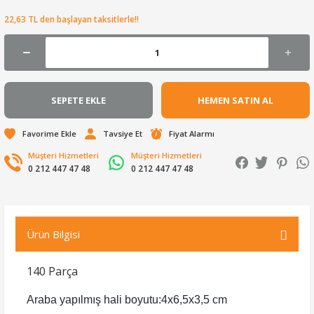
22,63 TL den başlayan taksitlerle!!
SEPETE EKLE
HEMEN SATIN AL
Tavsiye Et
Fiyat Alarmı
Müşteri Hizmetleri
Müşteri Hizmetleri
0 212 447 47 48
0 212 447 47 48
Ürün Bilgisi
140 Parça
Araba yapılmış hali boyutu:4x6,5x3,5 cm