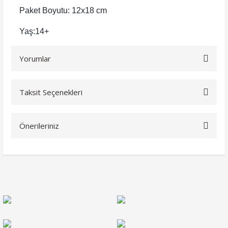
Paket Boyutu: 12x18 cm
Yaş:14+
Yorumlar
Taksit Seçenekleri
Bu ürüne ilk yorumu siz yapın!
Önerileriniz
Yorum Yaz
Bu ürünün fiyat bilgisi, resim, ürün açıklamalarında ve diğer
konularda yetersiz gördüğünüz noktaları öneri formunu
kullanarak tarafımıza iletebilirsiniz.
Görüş ve önerileriniz için teşekkür ederiz.
Ürün resmi kalitesiz, bozuk veya görüntülenemiyor.
Ürün açıklamasında eksik bilgiler bulunuyor.