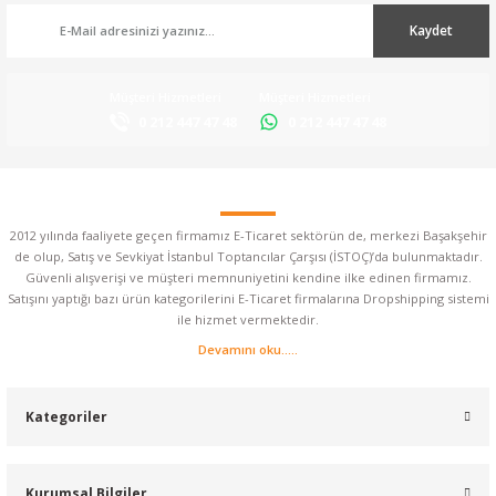
Kaydet
Müşteri Hizmetleri
Müşteri Hizmetleri
0 212 447 47 48
0 212 447 47 48
2012 yılında faaliyete geçen firmamız E-Ticaret sektörün de, merkezi Başakşehir
de olup, Satış ve Sevkiyat İstanbul Toptancılar Çarşısı (İSTOÇ)’da bulunmaktadır.
Güvenli alışverişi ve müşteri memnuniyetini kendine ilke edinen firmamız.
Satışını yaptığı bazı ürün kategorilerini E-Ticaret firmalarına Dropshipping sistemi
ile hizmet vermektedir.
Devamını oku.....
Kategoriler
Kurumsal Bilgiler