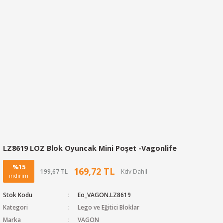
LZ8619 LOZ Blok Oyuncak Mini Poşet -Vagonlife
%15
169,72 TL
199,67 TL
indirim
Stok Kodu
Eo_VAGON.LZ8619
Kategori
Lego ve Eğitici Bloklar
Marka
VAGON