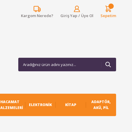
Kargom Nerede?
Giriş Yap
/
Üye Ol
Sepetim
HACAMAT
ADAPTÖR,
ELEKTRONIK
KITAP
ALZEMELERI
AKÜ, PIL