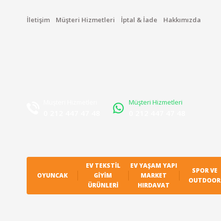
İletişim
Müşteri Hizmetleri
İptal & İade
Hakkımızda
Müşteri Hizmetleri
Müşteri Hizmetleri
0 212 447 47 48
0 212 447 47 48
EV TEKSTIL
EV YAŞAM YAPI
SPOR VE
OYUNCAK
GIYIM
MARKET
OUTDOOR
ÜRÜNLERI
HIRDAVAT