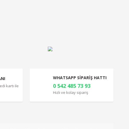
a iletebilirsiniz.
WHATSAPP SİPARİŞ HATTI
ANI
0 542 485 73 93
di kartı ile
Hızlı ve kolay sipariş