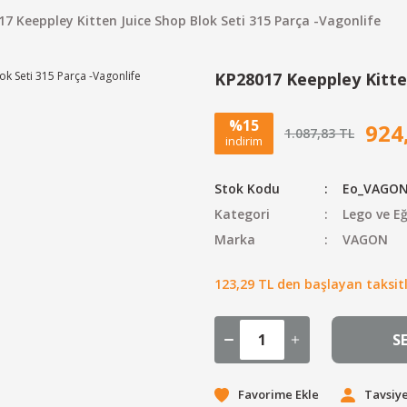
7 Keeppley Kitten Juice Shop Blok Seti 315 Parça -Vagonlife
KP28017 Keeppley Kitten
%15
924
1.087,83 TL
indirim
Stok Kodu
Eo_VAGON
Kategori
Lego ve Eğ
Marka
VAGON
123,29 TL den başlayan taksitl
S
Tavsiye