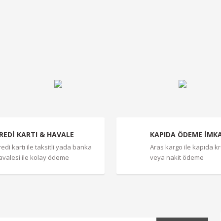
r konularda yetersiz gördüğünüz noktaları öneri formunu kullanarak tarafımız
Bu ürüne ilk yorumu siz yapın!
Yorum Yaz
REDİ KARTI & HAVALE
KAPIDA ÖDEME İMK
redi kartı ile taksitli yada banka
Aras kargo ile kapıda kre
avalesi ile kolay ödeme
veya nakit ödeme
Gönder