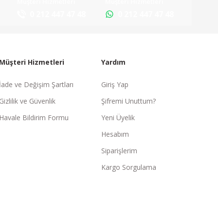
Müşteri Hizmetleri
Müşteri Hizmetleri
0 212 447 47 48
0 212 447 47 48
Müşteri Hizmetleri
Yardım
İade ve Değişim Şartları
Giriş Yap
Gizlilik ve Güvenlik
Şifremi Unuttum?
Havale Bildirim Formu
Yeni Üyelik
Hesabım
Siparişlerim
Kargo Sorgulama