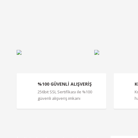
Bu ürünün fiyat bilgisi, resim, ürün açıklamalarında ve diğe
Görüş ve önerileriniz için teşekkür ederiz.
Ürün resmi kalitesiz, bozuk veya görüntülenemiyor.
Ürün açıklamasında eksik bilgiler bulunuyor.
Ürün bilgilerinde hatalar bulunuyor.
Ürün fiyatı diğer sitelerden daha pahalı.
Bu ürüne benzer farklı alternatifler olmalı.
%100 GÜVENLİ ALIŞVERİŞ
K
256bit SSL Sertifikası ile %100
K
güvenli alışveriş imkanı
h