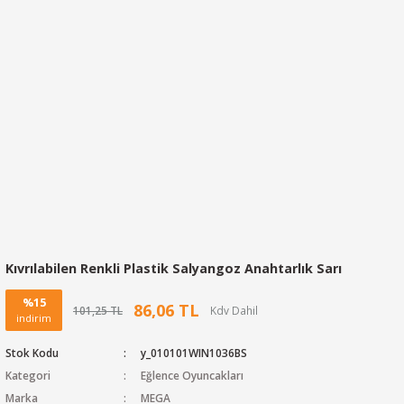
Kıvrılabilen Renkli Plastik Salyangoz Anahtarlık Sarı
%15
86,06 TL
101,25 TL
indirim
Stok Kodu
y_010101WIN1036BS
Kategori
Eğlence Oyuncakları
Marka
MEGA