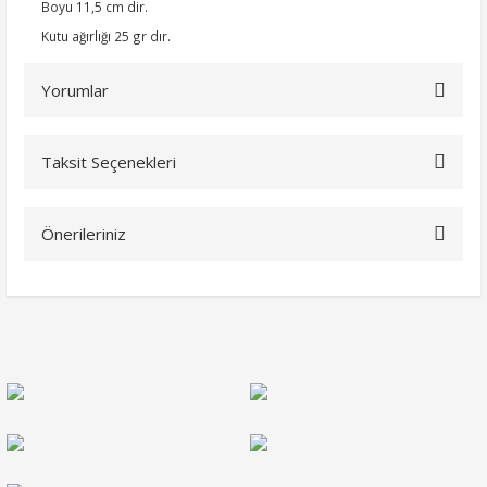
Boyu 11,5 cm dir.
Kutu ağırlığı 25 gr dır.
Yorumlar
Taksit Seçenekleri
Bu ürüne ilk yorumu siz yapın!
Önerileriniz
Yorum Yaz
Bu ürünün fiyat bilgisi, resim, ürün açıklamalarında ve diğer
konularda yetersiz gördüğünüz noktaları öneri formunu
kullanarak tarafımıza iletebilirsiniz.
Görüş ve önerileriniz için teşekkür ederiz.
Ürün resmi kalitesiz, bozuk veya görüntülenemiyor.
Ürün açıklamasında eksik bilgiler bulunuyor.
Ürün bilgilerinde hatalar bulunuyor.