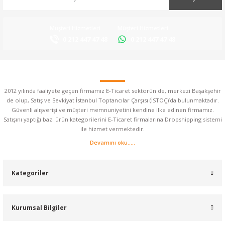
Müşteri Hizmetleri
Müşteri Hizmetleri
0 212 447 47 48
0 212 447 47 48
2012 yılında faaliyete geçen firmamız E-Ticaret sektörün de, merkezi Başakşehir
de olup, Satış ve Sevkiyat İstanbul Toptancılar Çarşısı (İSTOÇ)’da bulunmaktadır.
Güvenli alışverişi ve müşteri memnuniyetini kendine ilke edinen firmamız.
Satışını yaptığı bazı ürün kategorilerini E-Ticaret firmalarına Dropshipping sistemi
ile hizmet vermektedir.
Devamını oku.....
Kategoriler
Kurumsal Bilgiler