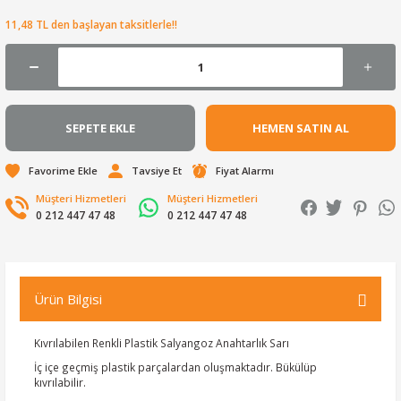
11,48 TL den başlayan taksitlerle!!
SEPETE EKLE
HEMEN SATIN AL
Tavsiye Et
Fiyat Alarmı
Müşteri Hizmetleri
Müşteri Hizmetleri
0 212 447 47 48
0 212 447 47 48
Ürün Bilgisi
Kıvrılabilen Renkli Plastik Salyangoz Anahtarlık Sarı
İç içe geçmiş plastik parçalardan oluşmaktadır. Bükülüp
kıvrılabilir.