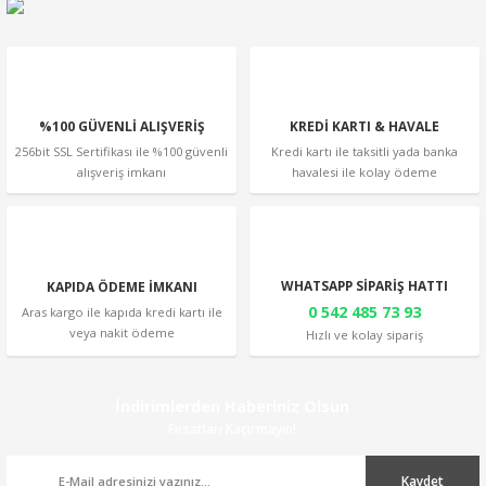
Ürün fiyatı diğer sitelerden daha pahalı.
Bu ürüne benzer farklı alternatifler olmalı.
%100 GÜVENLİ ALIŞVERİŞ
KREDİ KARTI & HAVALE
256bit SSL Sertifikası ile %100 güvenli
Kredi kartı ile taksitli yada banka
alışveriş imkanı
havalesi ile kolay ödeme
Gönder
WHATSAPP SİPARİŞ HATTI
KAPIDA ÖDEME İMKANI
0 542 485 73 93
Aras kargo ile kapıda kredi kartı ile
veya nakit ödeme
Hızlı ve kolay sipariş
İndirimlerden Haberiniz Olsun
Fırsatları Kaçırmayın!
Kaydet