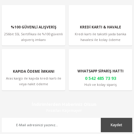
Bu ürüne benzer farklı alternatifler olmalı.
%100 GÜVENLİ ALIŞVERİŞ
KREDİ KARTI & HAVALE
256bit SSL Sertifikası ile %100 güvenli
Kredi kartı ile taksitli yada banka
alışveriş imkanı
havalesi ile kolay ödeme
Gönder
WHATSAPP SİPARİŞ HATTI
KAPIDA ÖDEME İMKANI
0 542 485 73 93
Aras kargo ile kapıda kredi kartı ile
veya nakit ödeme
Hızlı ve kolay sipariş
İndirimlerden Haberiniz Olsun
Fırsatları Kaçırmayın!
Kaydet