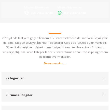
Müşteri Hizmetleri
Müşteri Hizmetleri
0 212 447 47 48
0 212 447 47 48
2012 yılında faaliyete geçen firmamız E-Ticaret sektörün de, merkezi Başakşehir
de olup, Satış ve Sevkiyat İstanbul Toptancılar Çarşısı (İSTOÇ)’da bulunmaktadır.
Güvenli alışverişi ve müşteri memnuniyetini kendine ilke edinen firmamız.
Satışını yaptığı bazı ürün kategorilerini E-Ticaret firmalarına Dropshipping sistemi
ile hizmet vermektedir.
Devamını oku.....
Kategoriler
Kurumsal Bilgiler