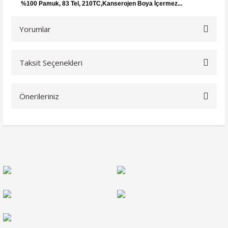
%100 Pamuk, 83 Tel, 210TC,Kanserojen Boya İçermez...
Yorumlar
Taksit Seçenekleri
Bu ürüne ilk yorumu siz yapın!
Önerileriniz
Yorum Yaz
Bu ürünün fiyat bilgisi, resim, ürün açıklamalarında ve diğer
konularda yetersiz gördüğünüz noktaları öneri formunu
kullanarak tarafımıza iletebilirsiniz.
Görüş ve önerileriniz için teşekkür ederiz.
Ürün resmi kalitesiz, bozuk veya görüntülenemiyor.
Ürün açıklamasında eksik bilgiler bulunuyor.
Ürün bilgilerinde hatalar bulunuyor.
Ürün fiyatı diğer sitelerden daha pahalı.