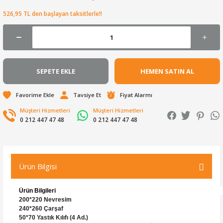
526,95 TL den başlayan taksitlerle!!
SEPETE EKLE
HEMEN SATIN AL
Tavsiye Et
Fiyat Alarmı
Müşteri Hizmetleri
Müşteri Hizmetleri
0 212 447 47 48
0 212 447 47 48
Ürün Bilgisi
Ürün Bilgileri
200*220 Nevresim
240*260 Çarşaf
50*70 Yastık Kılıfı (4 Ad.)