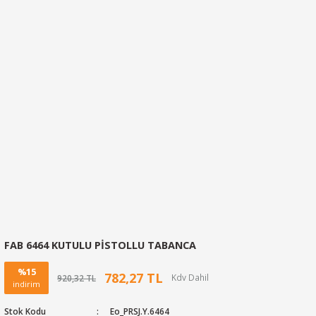
FAB 6464 KUTULU PİSTOLLU TABANCA
%15
782,27 TL
920,32 TL
indirim
Stok Kodu
Eo_PRSJ.Y.6464