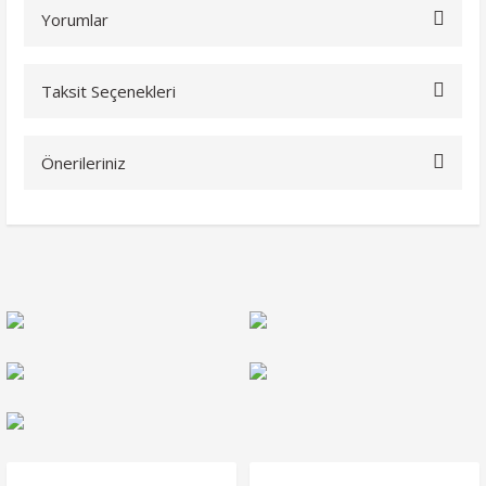
Yorumlar
Taksit Seçenekleri
Bu ürüne ilk yorumu siz yapın!
Önerileriniz
Yorum Yaz
Bu ürünün fiyat bilgisi, resim, ürün açıklamalarında ve diğer
konularda yetersiz gördüğünüz noktaları öneri formunu
kullanarak tarafımıza iletebilirsiniz.
Görüş ve önerileriniz için teşekkür ederiz.
Ürün resmi kalitesiz, bozuk veya görüntülenemiyor.
Ürün açıklamasında eksik bilgiler bulunuyor.
Ürün bilgilerinde hatalar bulunuyor.
Ürün fiyatı diğer sitelerden daha pahalı.
Bu ürüne benzer farklı alternatifler olmalı.