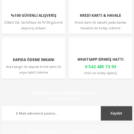
%100 GÜVENLİ ALIŞVERİŞ
KREDİ KARTI & HAVALE
256bit SSL Sertifikası ile %100 güvenli
Kredi kartı ile taksitli yada banka
alışveriş imkanı
havalesi ile kolay ödeme
Gönder
WHATSAPP SİPARİŞ HATTI
KAPIDA ÖDEME İMKANI
0 542 485 73 93
Aras kargo ile kapıda kredi kartı ile
veya nakit ödeme
Hızlı ve kolay sipariş
İndirimlerden Haberiniz Olsun
Fırsatları Kaçırmayın!
Kaydet
Müşteri Hizmetleri
Müşteri Hizmetleri