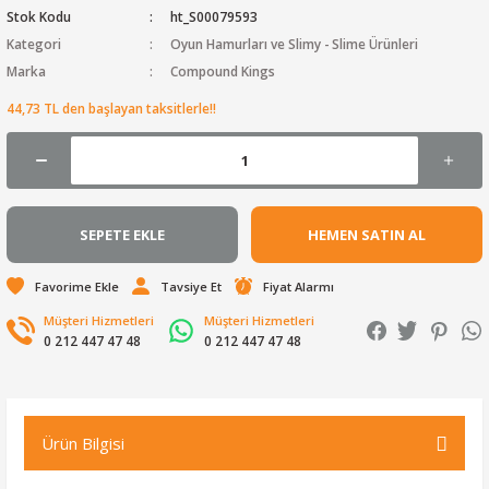
Stok Kodu
ht_S00079593
Kategori
Oyun Hamurları ve Slimy - Slime Ürünleri
Marka
Compound Kings
44,73 TL den başlayan taksitlerle!!
SEPETE EKLE
HEMEN SATIN AL
Tavsiye Et
Fiyat Alarmı
Müşteri Hizmetleri
Müşteri Hizmetleri
0 212 447 47 48
0 212 447 47 48
Ürün Bilgisi