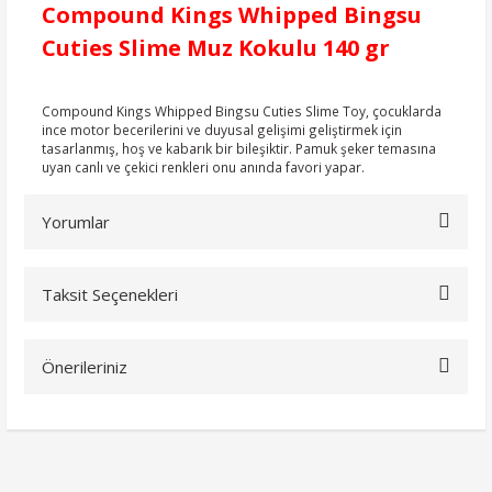
Compound Kings Whipped Bingsu
Cuties Slime Muz Kokulu 140 gr
Compound Kings Whipped Bingsu Cuties Slime Toy, çocuklarda
ince motor becerilerini ve duyusal gelişimi geliştirmek için
tasarlanmış, hoş ve kabarık bir bileşiktir. Pamuk şeker temasına
uyan canlı ve çekici renkleri onu anında favori yapar.
Yorumlar
Taksit Seçenekleri
Bu ürüne ilk yorumu siz yapın!
Önerileriniz
Yorum Yaz
Bu ürünün fiyat bilgisi, resim, ürün açıklamalarında ve diğer
konularda yetersiz gördüğünüz noktaları öneri formunu
kullanarak tarafımıza iletebilirsiniz.
Görüş ve önerileriniz için teşekkür ederiz.