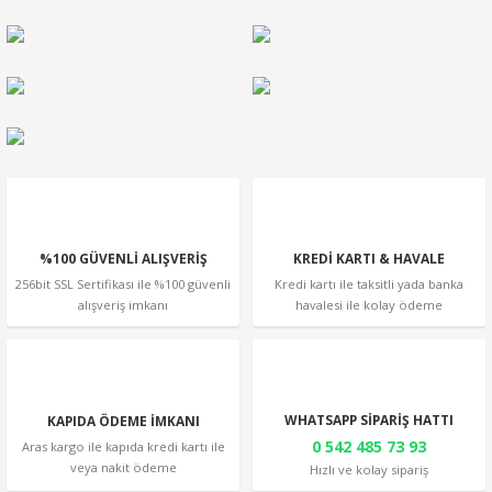
Ürün resmi kalitesiz, bozuk veya görüntülenemiyor.
Ürün açıklamasında eksik bilgiler bulunuyor.
Ürün bilgilerinde hatalar bulunuyor.
Ürün fiyatı diğer sitelerden daha pahalı.
Bu ürüne benzer farklı alternatifler olmalı.
%100 GÜVENLİ ALIŞVERİŞ
KREDİ KARTI & HAVALE
256bit SSL Sertifikası ile %100 güvenli
Kredi kartı ile taksitli yada banka
alışveriş imkanı
havalesi ile kolay ödeme
Gönder
WHATSAPP SİPARİŞ HATTI
KAPIDA ÖDEME İMKANI
0 542 485 73 93
Aras kargo ile kapıda kredi kartı ile
veya nakit ödeme
Hızlı ve kolay sipariş