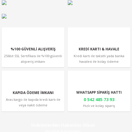
Ürün açıklamasında eksik bilgiler bulunuyor.
Ürün bilgilerinde hatalar bulunuyor.
Ürün fiyatı diğer sitelerden daha pahalı.
Bu ürüne benzer farklı alternatifler olmalı.
%100 GÜVENLİ ALIŞVERİŞ
KREDİ KARTI & HAVALE
256bit SSL Sertifikası ile %100 güvenli
Kredi kartı ile taksitli yada banka
alışveriş imkanı
havalesi ile kolay ödeme
Gönder
WHATSAPP SİPARİŞ HATTI
KAPIDA ÖDEME İMKANI
0 542 485 73 93
Aras kargo ile kapıda kredi kartı ile
veya nakit ödeme
Hızlı ve kolay sipariş
İndirimlerden Haberiniz Olsun
Fırsatları Kaçırmayın!