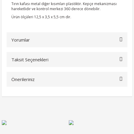
Tırın kafası metal diğer kısımları plastiktir. Kepçe mekanizması
hareketlidir ve kontrol merkezi 360 derece dönebilir.
Ürün ölçüleri 12,5 x 3,5 x 5,5 cm dir.
Yorumlar
Taksit Seçenekleri
Bu ürüne ilk yorumu siz yapın!
Önerileriniz
Yorum Yaz
Bu ürünün fiyat bilgisi, resim, ürün açıklamalarında ve diğer
konularda yetersiz gördüğünüz noktaları öneri formunu
kullanarak tarafımıza iletebilirsiniz.
Görüş ve önerileriniz için teşekkür ederiz.
Ürün resmi kalitesiz, bozuk veya görüntülenemiyor.