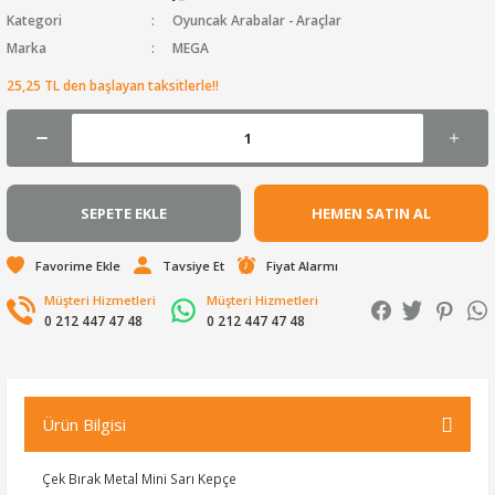
Kategori
Oyuncak Arabalar - Araçlar
Marka
MEGA
25,25 TL den başlayan taksitlerle!!
SEPETE EKLE
HEMEN SATIN AL
Tavsiye Et
Fiyat Alarmı
Müşteri Hizmetleri
Müşteri Hizmetleri
0 212 447 47 48
0 212 447 47 48
Ürün Bilgisi
Çek Bırak Metal Mini Sarı Kepçe