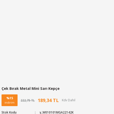
Çek Bırak Metal Mini Sarı Kepçe
%15
189,34 TL
222,75 TL
indirim
Stok Kodu
y_W010101MGA22142K