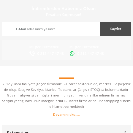
İndirimlerden Haberiniz Olsun
Fırsatları Kaçırmayın!
Kaydet
Müşteri Hizmetleri
Müşteri Hizmetleri
0 212 447 47 48
0 212 447 47 48
2012 yılında faaliyete geçen firmamız E-Ticaret sektörün de, merkezi Başakşehir
de olup, Satış ve Sevkiyat İstanbul Toptancılar Çarşısı (İSTOÇ)’da bulunmaktadır.
Güvenli alışverişi ve müşteri memnuniyetini kendine ilke edinen firmamız.
Satışını yaptığı bazı ürün kategorilerini E-Ticaret firmalarına Dropshipping sistemi
ile hizmet vermektedir.
Devamını oku.....
Kategoriler