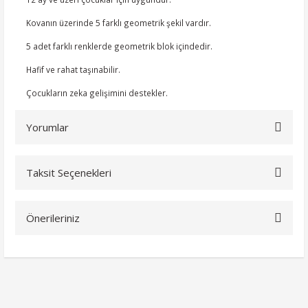
Kovanın üzerinde 5 farklı geometrik şekil vardır.
5 adet farklı renklerde geometrik blok içindedir.
Hafif ve rahat taşınabilir.
Çocukların zeka gelişimini destekler.
Yorumlar
Taksit Seçenekleri
Bu ürüne ilk yorumu siz yapın!
Önerileriniz
Yorum Yaz
Bu ürünün fiyat bilgisi, resim, ürün açıklamalarında ve diğer
konularda yetersiz gördüğünüz noktaları öneri formunu
kullanarak tarafımıza iletebilirsiniz.
Görüş ve önerileriniz için teşekkür ederiz.