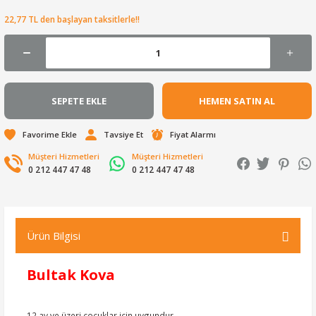
22,77 TL den başlayan taksitlerle!!
SEPETE EKLE
HEMEN SATIN AL
Tavsiye Et
Fiyat Alarmı
Müşteri Hizmetleri
Müşteri Hizmetleri
0 212 447 47 48
0 212 447 47 48
Ürün Bilgisi
Bultak Kova
12 ay ve üzeri çocuklar için uygundur.