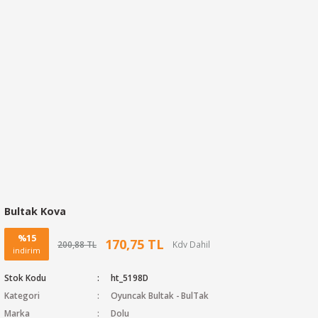
Bultak Kova
%15
170,75 TL
200,88 TL
indirim
Stok Kodu
ht_5198D
Kategori
Oyuncak Bultak - BulTak
Marka
Dolu