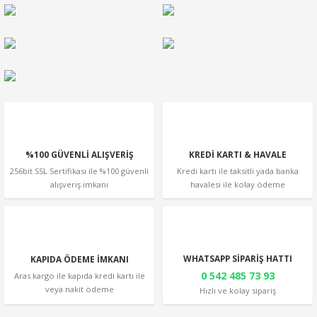
Ürün resmi kalitesiz, bozuk veya görüntülenemiyor.
Ürün açıklamasında eksik bilgiler bulunuyor.
Ürün bilgilerinde hatalar bulunuyor.
Ürün fiyatı diğer sitelerden daha pahalı.
Bu ürüne benzer farklı alternatifler olmalı.
%100 GÜVENLİ ALIŞVERİŞ
KREDİ KARTI & HAVALE
256bit SSL Sertifikası ile %100 güvenli
Kredi kartı ile taksitli yada banka
alışveriş imkanı
havalesi ile kolay ödeme
Gönder
WHATSAPP SİPARİŞ HATTI
KAPIDA ÖDEME İMKANI
0 542 485 73 93
Aras kargo ile kapıda kredi kartı ile
veya nakit ödeme
Hızlı ve kolay sipariş