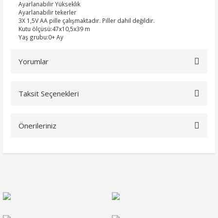
Ayarlanabilir Yükseklik
Ayarlanabilir tekerler
3X 1,5V AA pille çalışmaktadır. Piller dahil değildir.
Kutu ölçüsü:47x10,5x39 m
Yaş grubu:0+ Ay
Yorumlar
Taksit Seçenekleri
Bu ürüne ilk yorumu siz yapın!
Önerileriniz
Yorum Yaz
Bu ürünün fiyat bilgisi, resim, ürün açıklamalarında ve diğer
konularda yetersiz gördüğünüz noktaları öneri formunu
kullanarak tarafımıza iletebilirsiniz.
Görüş ve önerileriniz için teşekkür ederiz.
Ürün resmi kalitesiz, bozuk veya görüntülenemiyor.
Ürün açıklamasında eksik bilgiler bulunuyor.