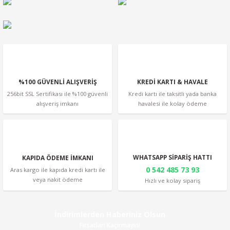
Ürün bilgilerinde hatalar bulunuyor.
Ürün fiyatı diğer sitelerden daha pahalı.
Bu ürüne benzer farklı alternatifler olmalı.
%100 GÜVENLİ ALIŞVERİŞ
KREDİ KARTI & HAVALE
256bit SSL Sertifikası ile %100 güvenli
Kredi kartı ile taksitli yada banka
alışveriş imkanı
havalesi ile kolay ödeme
Gönder
WHATSAPP SİPARİŞ HATTI
KAPIDA ÖDEME İMKANI
0 542 485 73 93
Aras kargo ile kapıda kredi kartı ile
veya nakit ödeme
Hızlı ve kolay sipariş
İndirimlerden Haberiniz Olsun
Fırsatları Kaçırmayın!