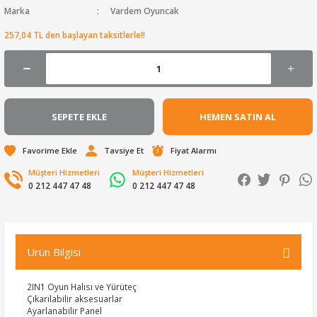
Marka
Vardem Oyuncak
257,04 TL den başlayan taksitlerle!!
SEPETE EKLE
HEMEN SATIN AL
Tavsiye Et
Fiyat Alarmı
Müşteri Hizmetleri
Müşteri Hizmetleri
0 212 447 47 48
0 212 447 47 48
Ürün Bilgisi
2IN1 Oyun Halısı ve Yürüteç
Çıkarılabilir aksesuarlar
Ayarlanabilir Panel