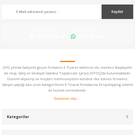
Kaydet
Müşteri Hizmetleri
Müşteri Hizmetleri
0 212 447 47 48
0 212 447 47 48
2012 yılında faaliyete geçen firmamız E-Ticaret sektörün de, merkezi Başakşehir
de olup, Satış ve Sevkiyat İstanbul Toptancılar Çarşısı (İSTOÇ)’da bulunmaktadır.
Güvenli alışverişi ve müşteri memnuniyetini kendine ilke edinen firmamız.
Satışını yaptığı bazı ürün kategorilerini E-Ticaret firmalarına Dropshipping sistemi
ile hizmet vermektedir.
Devamını oku.....
Kategoriler