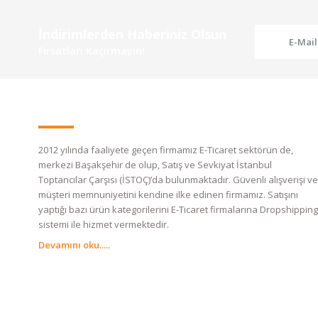
İndirimlerden Haberiniz Olsun
Fırsatları Kaçırmayın!
2012 yılında faaliyete geçen firmamız E-Ticaret sektörün de,
merkezi Başakşehir de olup, Satış ve Sevkiyat İstanbul
Toptancılar Çarşısı (İSTOÇ)’da bulunmaktadır. Güvenli alışverişi ve
müşteri memnuniyetini kendine ilke edinen firmamız. Satışını
yaptığı bazı ürün kategorilerini E-Ticaret firmalarına Dropshipping
sistemi ile hizmet vermektedir.
Devamını oku.....