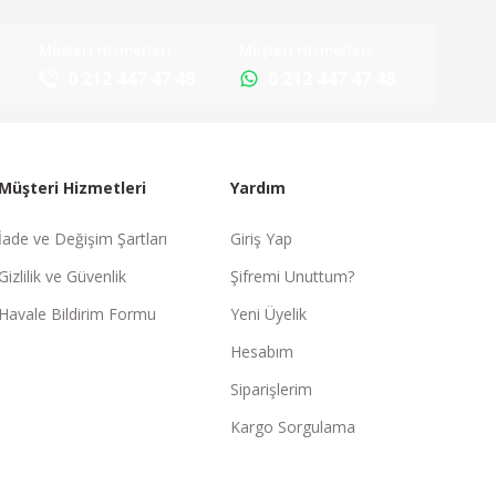
Müşteri Hizmetleri
Müşteri Hizmetleri
0 212 447 47 48
0 212 447 47 48
Müşteri Hizmetleri
Yardım
İade ve Değişim Şartları
Giriş Yap
Gizlilik ve Güvenlik
Şifremi Unuttum?
Havale Bildirim Formu
Yeni Üyelik
Hesabım
Siparişlerim
Kargo Sorgulama