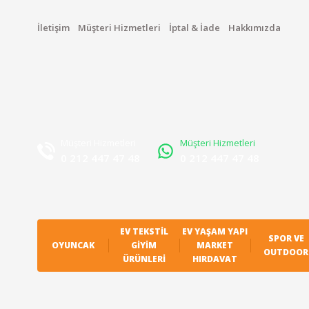
İletişim
Müşteri Hizmetleri
İptal & İade
Hakkımızda
Müşteri Hizmetleri
Müşteri Hizmetleri
0 212 447 47 48
0 212 447 47 48
EV TEKSTIL
EV YAŞAM YAPI
SPOR VE
OYUNCAK
GIYIM
MARKET
OUTDOOR
ÜRÜNLERI
HIRDAVAT