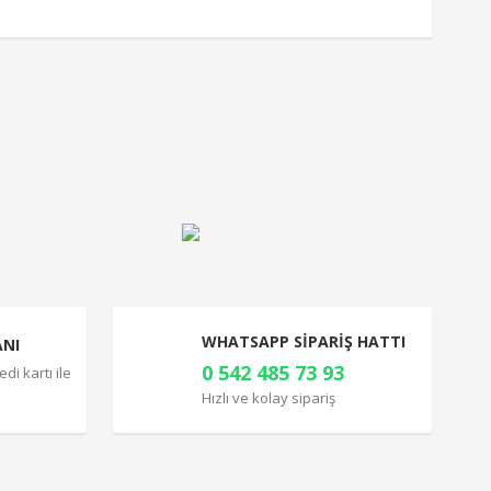
a iletebilirsiniz.
WHATSAPP SİPARİŞ HATTI
ANI
0 542 485 73 93
di kartı ile
Hızlı ve kolay sipariş