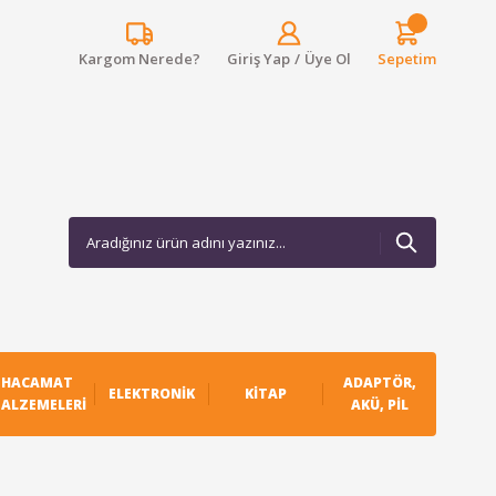
Kargom Nerede?
Giriş Yap
/
Üye Ol
Sepetim
HACAMAT
ADAPTÖR,
ELEKTRONIK
KITAP
ALZEMELERI
AKÜ, PIL