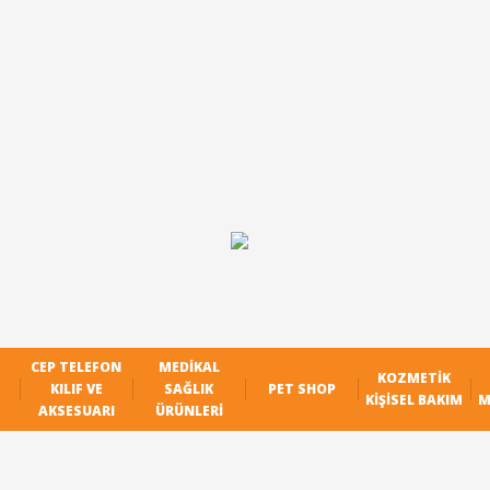
CEP TELEFON
MEDIKAL
KOZMETIK
KILIF VE
SAĞLIK
PET SHOP
KIŞISEL BAKIM
M
AKSESUARI
ÜRÜNLERI