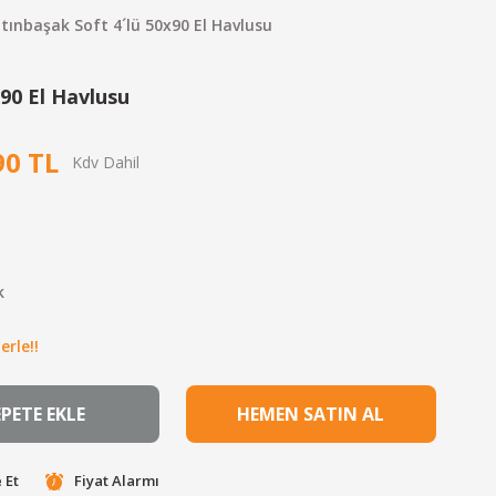
ltınbaşak Soft 4´lü 50x90 El Havlusu
x90 El Havlusu
90 TL
k
erle!!
EPETE EKLE
HEMEN SATIN AL
 Et
Fiyat Alarmı