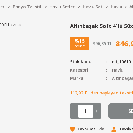
eri
Banyo Tekstili
Havlu Setleri
Havlu Seti
Havlu
A
Altınbaşak Soft 4´lü 50
%15
846,
996,35 TL
indirim
Stok Kodu
nd_10610
Kategori
Havlu
Marka
Altınbaşa
112,92 TL den başlayan taksitl
S
Tavsiye