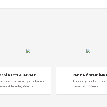
r konularda yetersiz gördüğünüz noktaları öneri formunu kullanarak tarafımız
Bu ürüne ilk yorumu siz yapın!
Yorum Yaz
REDİ KARTI & HAVALE
KAPIDA ÖDEME İMK
redi kartı ile taksitli yada banka
Aras kargo ile kapıda kre
avalesi ile kolay ödeme
veya nakit ödeme
Gönder