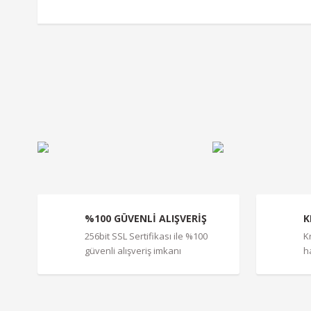
Bu ürünün fiyat bilgisi, resim, ürün açıklamalarında ve diğe
Görüş ve önerileriniz için teşekkür ederiz.
Ürün resmi kalitesiz, bozuk veya görüntülenemiyor.
Ürün açıklamasında eksik bilgiler bulunuyor.
Ürün bilgilerinde hatalar bulunuyor.
Ürün fiyatı diğer sitelerden daha pahalı.
Bu ürüne benzer farklı alternatifler olmalı.
%100 GÜVENLİ ALIŞVERİŞ
K
256bit SSL Sertifikası ile %100
K
güvenli alışveriş imkanı
h