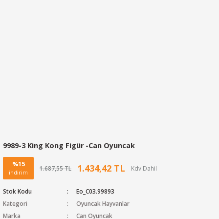
9989-3 King Kong Figür -Can Oyuncak
%15
1.434,42 TL
1.687,55 TL
indirim
Stok Kodu
Eo_C03.99893
Kategori
Oyuncak Hayvanlar
Marka
Can Oyuncak