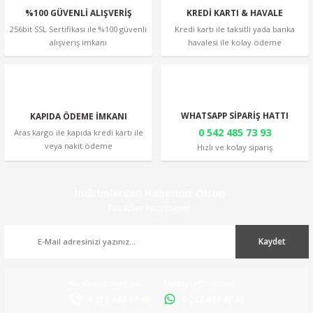
%100 GÜVENLİ ALIŞVERİŞ
KREDİ KARTI & HAVALE
256bit SSL Sertifikası ile %100 güvenli
Kredi kartı ile taksitli yada banka
alışveriş imkanı
havalesi ile kolay ödeme
Gönder
WHATSAPP SİPARİŞ HATTI
KAPIDA ÖDEME İMKANI
0 542 485 73 93
Aras kargo ile kapıda kredi kartı ile
veya nakit ödeme
Hızlı ve kolay sipariş
İndirimlerden Haberiniz Olsun
Fırsatları Kaçırmayın!
Kaydet
Müşteri Hizmetleri
Müşteri Hizmetleri
0 212 447 47 48
0 212 447 47 48