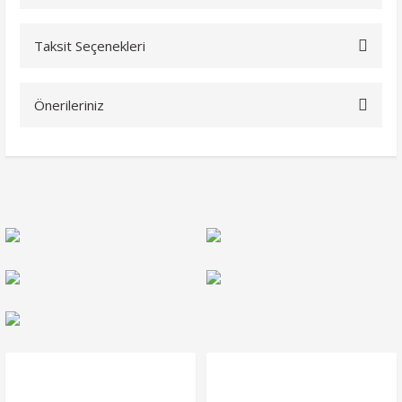
Taksit Seçenekleri
Bu ürüne ilk yorumu siz yapın!
Önerileriniz
Yorum Yaz
Bu ürünün fiyat bilgisi, resim, ürün açıklamalarında ve diğer
konularda yetersiz gördüğünüz noktaları öneri formunu
kullanarak tarafımıza iletebilirsiniz.
Görüş ve önerileriniz için teşekkür ederiz.
Ürün resmi kalitesiz, bozuk veya görüntülenemiyor.
Ürün açıklamasında eksik bilgiler bulunuyor.
Ürün bilgilerinde hatalar bulunuyor.
Ürün fiyatı diğer sitelerden daha pahalı.
Bu ürüne benzer farklı alternatifler olmalı.