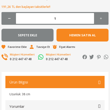
191,26 TL den başlayan taksitlerle!!
SEPETE EKLE
HEMEN SATIN AL
Tavsiye Et
Fiyat Alarmı
Müşteri Hizmetleri
Müşteri Hizmetleri
0 212 447 47 48
0 212 447 47 48
Ürün Bilgisi
Uzunluk: 38 cm
Yorumlar