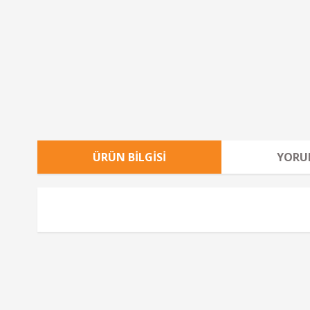
ÜRÜN BILGISI
YORU
Bu ürünün fiyat bilgisi, resim, ürün açıklamalarında ve diğe
Görüş ve önerileriniz için teşekkür ederiz.
Ürün resmi kalitesiz, bozuk veya görüntülenemiyor.