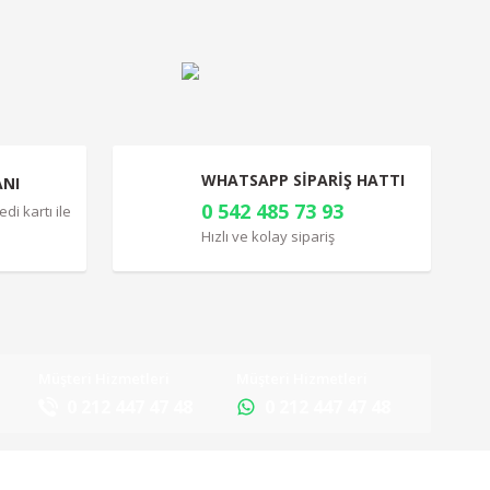
WHATSAPP SİPARİŞ HATTI
ANI
0 542 485 73 93
di kartı ile
Hızlı ve kolay sipariş
Müşteri Hizmetleri
Müşteri Hizmetleri
0 212 447 47 48
0 212 447 47 48