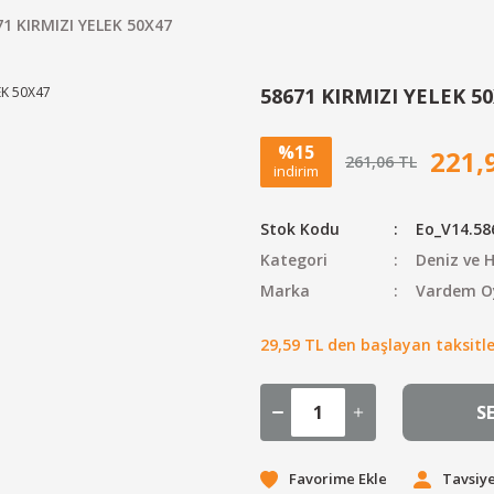
71 KIRMIZI YELEK 50X47
58671 KIRMIZI YELEK 5
%15
221,
261,06 TL
indirim
Stok Kodu
Eo_V14.58
Kategori
Deniz ve 
Marka
Vardem O
29,59 TL den başlayan taksitler
S
Tavsiye