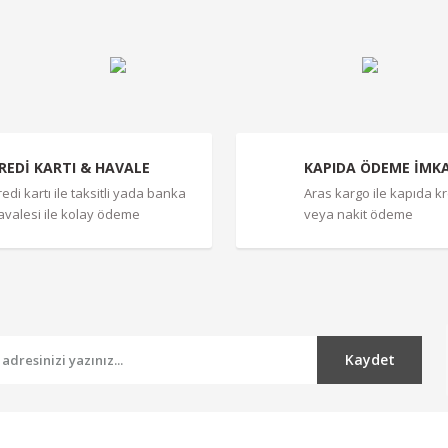
Yorum Yaz
REDİ KARTI & HAVALE
KAPIDA ÖDEME İMK
redi kartı ile taksitli yada banka
Aras kargo ile kapıda kre
avalesi ile kolay ödeme
veya nakit ödeme
Gönder
Kaydet