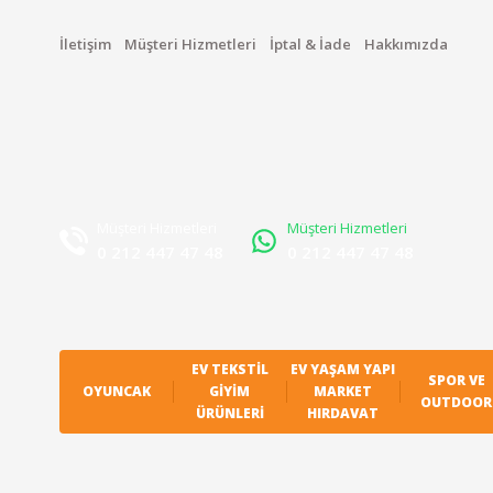
İletişim
Müşteri Hizmetleri
İptal & İade
Hakkımızda
Müşteri Hizmetleri
Müşteri Hizmetleri
0 212 447 47 48
0 212 447 47 48
EV TEKSTIL
EV YAŞAM YAPI
SPOR VE
OYUNCAK
GIYIM
MARKET
OUTDOOR
ÜRÜNLERI
HIRDAVAT