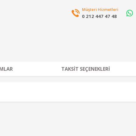
Müşteri Hizmetleri
0 212 447 47 48
MLAR
TAKSIT SEÇENEKLERI
r konularda yetersiz gördüğünüz noktaları öneri formunu kullanarak tarafımız
Bu ürüne ilk yorumu siz yapın!