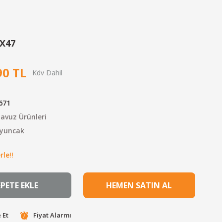
0X47
90 TL
671
Havuz Ürünleri
yuncak
le!!
EPETE EKLE
HEMEN SATIN AL
 Et
Fiyat Alarmı