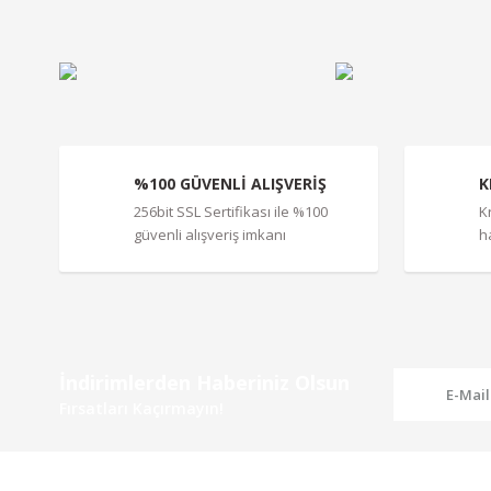
Ürün açıklamasında eksik bilgiler bulunuyor.
Ürün bilgilerinde hatalar bulunuyor.
Ürün fiyatı diğer sitelerden daha pahalı.
Bu ürüne benzer farklı alternatifler olmalı.
%100 GÜVENLİ ALIŞVERİŞ
K
256bit SSL Sertifikası ile %100
K
güvenli alışveriş imkanı
h
İndirimlerden Haberiniz Olsun
Fırsatları Kaçırmayın!