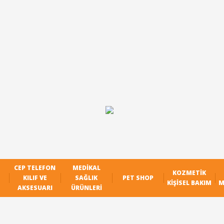
CEP TELEFON
MEDIKAL
KOZMETIK
KILIF VE
SAĞLIK
PET SHOP
KIŞISEL BAKIM
M
AKSESUARI
ÜRÜNLERI