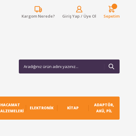
Kargom Nerede?
Giriş Yap
/
Üye Ol
Sepetim
HACAMAT
ADAPTÖR,
ELEKTRONIK
KITAP
ALZEMELERI
AKÜ, PIL