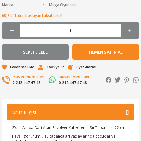
Marka
Mega Oyuncak
60,24 TL den başlayan taksitlerle!!
SEPETE EKLE
HEMEN SATIN AL
Tavsiye Et
Fiyat Alarmı
Müşteri Hizmetleri
Müşteri Hizmetleri
0 212 447 47 48
0 212 447 47 48
Ürün Bilgisi
2'si 1 Arada Dart Atan Revolver Kahverengi Su Tabancası 22 cm
Havalı görünümlü su tabancaları yaz aylarında çocuklar ve