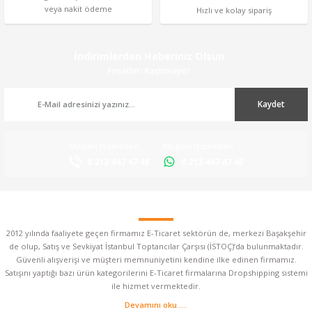
veya nakit ödeme
Hızlı ve kolay sipariş
İndirimlerden Haberiniz Olsun
Fırsatları Kaçırmayın!
Kaydet
Müşteri Hizmetleri
Müşteri Hizmetleri
0 212 447 47 48
0 212 447 47 48
2012 yılında faaliyete geçen firmamız E-Ticaret sektörün de, merkezi Başakşehir
de olup, Satış ve Sevkiyat İstanbul Toptancılar Çarşısı (İSTOÇ)’da bulunmaktadır.
Güvenli alışverişi ve müşteri memnuniyetini kendine ilke edinen firmamız.
Satışını yaptığı bazı ürün kategorilerini E-Ticaret firmalarına Dropshipping sistemi
ile hizmet vermektedir.
Devamını oku.....