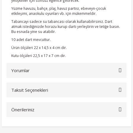
yetişkinler için sonsuz eğlence getirecek.
Yüzme havuzu, bahçe, plaj, havuz partisi, ebeveyn-çocuk
etkileşimi, anaokulu oyunları vb. için mükemmeldir.
Tabancayı sadece su tabancası olarak kullanabilirsiniz. Dart
atmak istediğinizde horazu kurup dartı yerleştirin ve tetiğe basın.
Bu esnada yine su atabilir.
10 adet dart mevcuttur.
Ürün ölçüleri 22 x 14,5 x 4 cm dir.
Kutu ölçüleri 22,5 x 17 x 7 cm dir.
Yorumlar
Taksit Seçenekleri
Bu ürüne ilk yorumu siz yapın!
Önerileriniz
Yorum Yaz
Bu ürünün fiyat bilgisi, resim, ürün açıklamalarında ve diğer
konularda yetersiz gördüğünüz noktaları öneri formunu