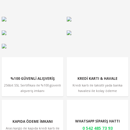
kullanarak tarafımıza iletebilirsiniz.
Görüş ve önerileriniz için teşekkür ederiz.
Ürün resmi kalitesiz, bozuk veya görüntülenemiyor.
Ürün açıklamasında eksik bilgiler bulunuyor.
Ürün bilgilerinde hatalar bulunuyor.
Ürün fiyatı diğer sitelerden daha pahalı.
Bu ürüne benzer farklı alternatifler olmalı.
%100 GÜVENLİ ALIŞVERİŞ
KREDİ KARTI & HAVALE
256bit SSL Sertifikası ile %100 güvenli
Kredi kartı ile taksitli yada banka
alışveriş imkanı
havalesi ile kolay ödeme
Gönder
WHATSAPP SİPARİŞ HATTI
KAPIDA ÖDEME İMKANI
0 542 485 73 93
Aras kargo ile kapıda kredi kartı ile