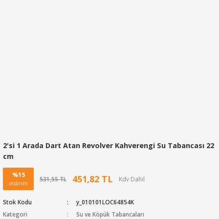
2'si 1 Arada Dart Atan Revolver Kahverengi Su Tabancası 22
cm
%15
451,82 TL
531,55 TL
indirim
Stok Kodu
y_010101LOC64854K
Kategori
Su ve Köpük Tabancaları