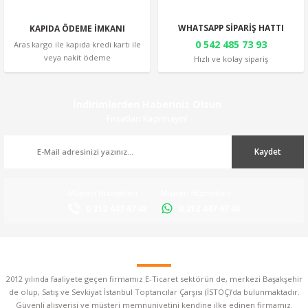
WHATSAPP SİPARİŞ HATTI
KAPIDA ÖDEME İMKANI
0 542 485 73 93
Aras kargo ile kapıda kredi kartı ile
veya nakit ödeme
Hızlı ve kolay sipariş
İndirimlerden Haberiniz Olsun
Fırsatları Kaçırmayın!
Kaydet
Müşteri Hizmetleri
Müşteri Hizmetleri
0 212 447 47 48
0 212 447 47 48
2012 yılında faaliyete geçen firmamız E-Ticaret sektörün de, merkezi Başakşehir
de olup, Satış ve Sevkiyat İstanbul Toptancılar Çarşısı (İSTOÇ)’da bulunmaktadır.
Güvenli alışverişi ve müşteri memnuniyetini kendine ilke edinen firmamız.