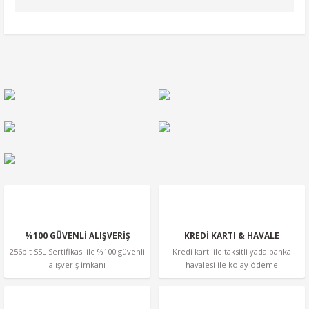
Yorum Yaz
Bu ürünün fiyat bilgisi, resim, ürün açıklamalarında ve diğer
konularda yetersiz gördüğünüz noktaları öneri formunu
kullanarak tarafımıza iletebilirsiniz.
Görüş ve önerileriniz için teşekkür ederiz.
Ürün resmi kalitesiz, bozuk veya görüntülenemiyor.
Ürün açıklamasında eksik bilgiler bulunuyor.
Ürün bilgilerinde hatalar bulunuyor.
Ürün fiyatı diğer sitelerden daha pahalı.
Bu ürüne benzer farklı alternatifler olmalı.
%100 GÜVENLİ ALIŞVERİŞ
KREDİ KARTI & HAVALE
256bit SSL Sertifikası ile %100 güvenli
Kredi kartı ile taksitli yada banka
alışveriş imkanı
havalesi ile kolay ödeme
Gönder