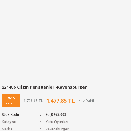
221486 Çılgın Penguenler -Ravensburger
%15
1.477,85 TL
1.738,65 TL
indirim
Stok Kodu
Eo_026S.003
Kategori
Kutu Oyunları
Marka
Ravensburger