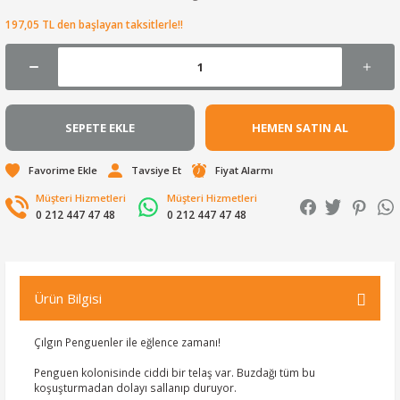
197,05 TL den başlayan taksitlerle!!
SEPETE EKLE
HEMEN SATIN AL
Tavsiye Et
Fiyat Alarmı
Müşteri Hizmetleri
Müşteri Hizmetleri
0 212 447 47 48
0 212 447 47 48
Ürün Bilgisi
Çılgın Penguenler ile eğlence zamanı!
Penguen kolonisinde ciddi bir telaş var. Buzdağı tüm bu
koşuşturmadan dolayı sallanıp duruyor.