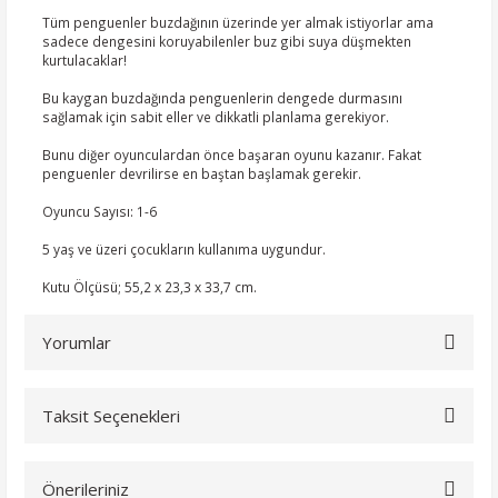
Tüm penguenler buzdağının üzerinde yer almak istiyorlar ama
sadece dengesini koruyabilenler buz gibi suya düşmekten
kurtulacaklar!
Bu kaygan buzdağında penguenlerin dengede durmasını
sağlamak için sabit eller ve dikkatli planlama gerekiyor.
Bunu diğer oyunculardan önce başaran oyunu kazanır. Fakat
penguenler devrilirse en baştan başlamak gerekir.
Oyuncu Sayısı: 1-6
5 yaş ve üzeri çocukların kullanıma uygundur.
Kutu Ölçüsü; 55,2 x 23,3 x 33,7 cm.
Yorumlar
Taksit Seçenekleri
Bu ürüne ilk yorumu siz yapın!
Önerileriniz