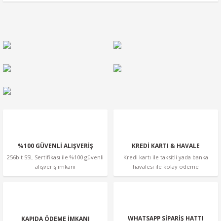
konularda yetersiz gördüğünüz noktaları öneri formunu
kullanarak tarafımıza iletebilirsiniz.
Görüş ve önerileriniz için teşekkür ederiz.
Ürün resmi kalitesiz, bozuk veya görüntülenemiyor.
Ürün açıklamasında eksik bilgiler bulunuyor.
Ürün bilgilerinde hatalar bulunuyor.
Ürün fiyatı diğer sitelerden daha pahalı.
Bu ürüne benzer farklı alternatifler olmalı.
%100 GÜVENLİ ALIŞVERİŞ
KREDİ KARTI & HAVALE
256bit SSL Sertifikası ile %100 güvenli
Kredi kartı ile taksitli yada banka
alışveriş imkanı
havalesi ile kolay ödeme
Gönder
WHATSAPP SİPARİŞ HATTI
KAPIDA ÖDEME İMKANI