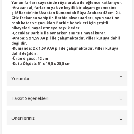
Yanan farları sayesinde rüya araba ile eğlence katlanıyor.
-Arabanı al, farlarını yak ve keyifli bir akşam gezmesine
çık! Barbie'nin Uzaktan Kumandalı Rüya Arabası 42 cm, 2.4
GHz frekansa sahiptir. Barbie aksesuarları, oyun saatine
renk katar ve çocukları Barbie bebekleri için çeşitli
hikayeleri hayal etmeye teşvik eder.
-Çocuklar Barbie ile oynarken sınırsız hayal kurar.
-Araba: 5 x 1,5V AA pil ile çalışmaktadır. Piller kutuya dahil
değildir.
-Kumanda: 2 x 1,5V AAA pil ile çalışmaktadır. Piller kutuya
dahil değildir.
-Ürün ölçüsü: 42 cm
-Kutu Ölçüsü: 51 x 19,5 x 25,5 cm
Yorumlar
Taksit Seçenekleri
Bu ürüne ilk yorumu siz yapın!
Önerileriniz
Yorum Yaz
Bu ürünün fiyat bilgisi, resim, ürün açıklamalarında ve diğer