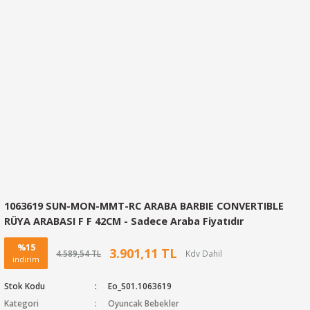
1063619 SUN-MON-MMT-RC ARABA BARBIE CONVERTIBLE
RÜYA ARABASI F F 42CM - Sadece Araba Fiyatıdır
%15
3.901,11 TL
4.589,54 TL
indirim
Stok Kodu
Eo_S01.1063619
Kategori
Oyuncak Bebekler