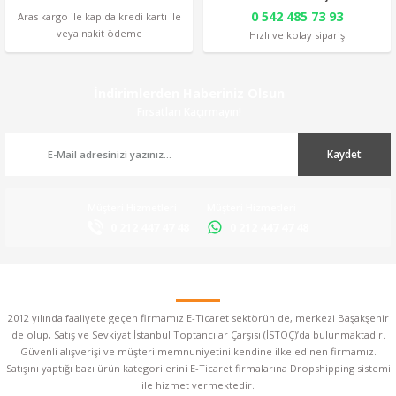
0 542 485 73 93
Aras kargo ile kapıda kredi kartı ile
veya nakit ödeme
Hızlı ve kolay sipariş
İndirimlerden Haberiniz Olsun
Fırsatları Kaçırmayın!
Kaydet
Müşteri Hizmetleri
Müşteri Hizmetleri
0 212 447 47 48
0 212 447 47 48
2012 yılında faaliyete geçen firmamız E-Ticaret sektörün de, merkezi Başakşehir
de olup, Satış ve Sevkiyat İstanbul Toptancılar Çarşısı (İSTOÇ)’da bulunmaktadır.
Güvenli alışverişi ve müşteri memnuniyetini kendine ilke edinen firmamız.
Satışını yaptığı bazı ürün kategorilerini E-Ticaret firmalarına Dropshipping sistemi
ile hizmet vermektedir.