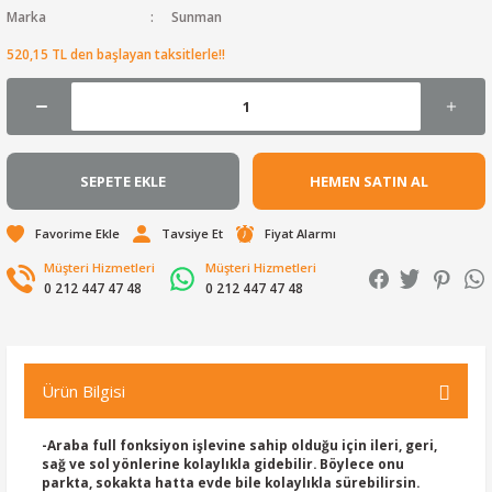
Marka
Sunman
520,15 TL den başlayan taksitlerle!!
SEPETE EKLE
HEMEN SATIN AL
Tavsiye Et
Fiyat Alarmı
Müşteri Hizmetleri
Müşteri Hizmetleri
0 212 447 47 48
0 212 447 47 48
Ürün Bilgisi
-Araba full fonksiyon işlevine sahip olduğu için ileri, geri,
sağ ve sol yönlerine kolaylıkla gidebilir. Böylece onu
parkta, sokakta hatta evde bile kolaylıkla sürebilirsin.