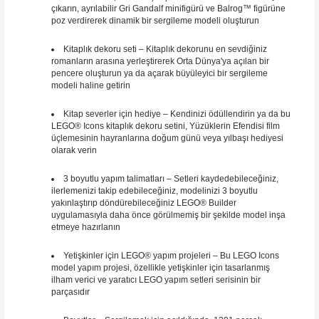
çıkarın, ayrılabilir Gri Gandalf minifigürü ve Balrog™ figürüne
poz verdirerek dinamik bir sergileme modeli oluşturun
Kitaplık dekoru seti – Kitaplık dekorunu en sevdiğiniz
romanların arasına yerleştirerek Orta Dünya'ya açılan bir
pencere oluşturun ya da açarak büyüleyici bir sergileme
modeli haline getirin
Kitap severler için hediye – Kendinizi ödüllendirin ya da bu
LEGO® Icons kitaplık dekoru setini, Yüzüklerin Efendisi film
üçlemesinin hayranlarına doğum günü veya yılbaşı hediyesi
olarak verin
3 boyutlu yapım talimatları – Setleri kaydedebileceğiniz,
ilerlemenizi takip edebileceğiniz, modelinizi 3 boyutlu
yakınlaştırıp döndürebileceğiniz LEGO® Builder
uygulamasıyla daha önce görülmemiş bir şekilde model inşa
etmeye hazırlanın
Yetişkinler için LEGO® yapım projeleri – Bu LEGO Icons
model yapım projesi, özellikle yetişkinler için tasarlanmış
ilham verici ve yaratıcı LEGO yapım setleri serisinin bir
parçasıdır