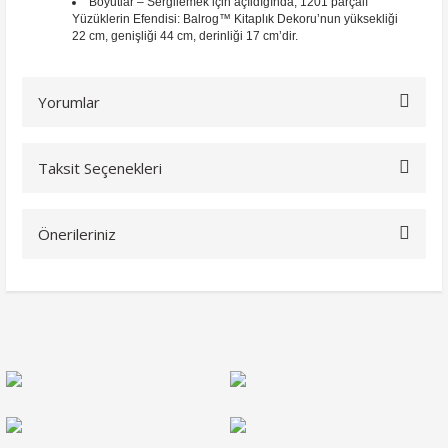
Boyutlar – Sergilemek için açıldığında, 1201 parçalı
Yüzüklerin Efendisi: Balrog™ Kitaplık Dekoru’nun yüksekliği
22 cm, genişliği 44 cm, derinliği 17 cm’dir.
Yorumlar
Taksit Seçenekleri
Bu ürüne ilk yorumu siz yapın!
Önerileriniz
Yorum Yaz
Bu ürünün fiyat bilgisi, resim, ürün açıklamalarında ve diğer
konularda yetersiz gördüğünüz noktaları öneri formunu
kullanarak tarafımıza iletebilirsiniz.
Görüş ve önerileriniz için teşekkür ederiz.
Ürün resmi kalitesiz, bozuk veya görüntülenemiyor.
Ürün açıklamasında eksik bilgiler bulunuyor.
Ürün bilgilerinde hatalar bulunuyor.