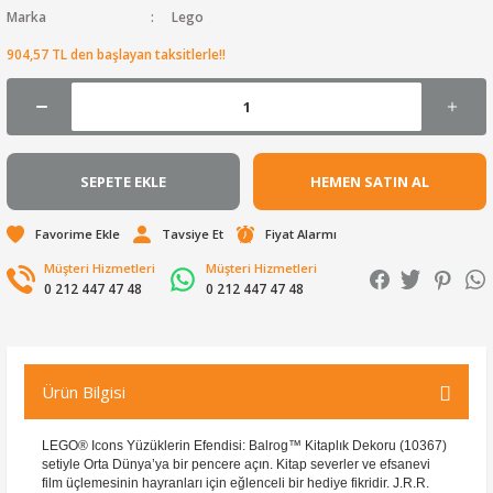
Marka
Lego
904,57 TL den başlayan taksitlerle!!
SEPETE EKLE
HEMEN SATIN AL
Tavsiye Et
Fiyat Alarmı
Müşteri Hizmetleri
Müşteri Hizmetleri
0 212 447 47 48
0 212 447 47 48
Ürün Bilgisi
LEGO® Icons Yüzüklerin Efendisi: Balrog™ Kitaplık Dekoru (10367)
setiyle Orta Dünya’ya bir pencere açın. Kitap severler ve efsanevi
film üçlemesinin hayranları için eğlenceli bir hediye fikridir. J.R.R.