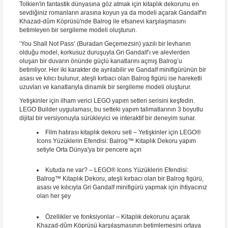
Tolkien'in fantastik dünyasına göz atmak için kitaplık dekorunu en
sevdiğiniz romanların arasına koyun ya da modeli açarak Gandalf'ın
Khazad-dûm Köprüsü'nde Balrog ile efsanevi karşılaşmasını
betimleyen bir sergileme modeli oluşturun.
‘You Shall Not Pass’ (Buradan Geçemezsin) yazılı bir levhanın
olduğu model, korkusuz duruşuyla Gri Gandalf’ı ve alevlerden
oluşan bir duvarın önünde güçlü kanatlarını açmış Balrog’u
betimliyor. Her iki karakter de ayrılabilir ve Gandalf minifigürünün bir
asası ve kılıcı bulunur, ateşli kırbacı olan Balrog figürü ise hareketli
uzuvları ve kanatlarıyla dinamik bir sergileme modeli oluşturur.
Yetişkinler için ilham verici LEGO yapım setleri serisini keşfedin.
LEGO Builder uygulaması, bu setteki yapım talimatlarının 3 boyutlu
dijital bir versiyonuyla sürükleyici ve interaktif bir deneyim sunar.
Film hatırası kitaplık dekoru seti – Yetişkinler için LEGO®
Icons Yüzüklerin Efendisi: Balrog™ Kitaplık Dekoru yapım
setiyle Orta Dünya'ya bir pencere açın
Kutuda ne var? – LEGO® Icons Yüzüklerin Efendisi:
Balrog™ Kitaplık Dekoru, ateşli kırbacı olan bir Balrog figürü,
asası ve kılıcıyla Gri Gandalf minifigürü yapmak için ihtiyacınız
olan her şey
Özellikler ve fonksiyonlar – Kitaplık dekorunu açarak
Khazad-dûm Köprüsü karşılaşmasının betimlemesini ortaya