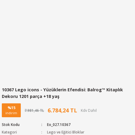
10367 Lego icons - Yüzüklerin Efendisi: Balrog™ Kitaplık
Dekoru 1201 parça +18 yaş
%15
6.784,24 TL
7.981,46 TL
indirim
Stok Kodu
Eo_027.10367
Kategori
Lego ve Eğitici Bloklar