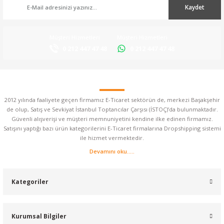
Kaydet
Müşteri Hizmetleri
Müşteri Hizmetleri
0 212 447 47 48
0 212 447 47 48
2012 yılında faaliyete geçen firmamız E-Ticaret sektörün de, merkezi Başakşehir
de olup, Satış ve Sevkiyat İstanbul Toptancılar Çarşısı (İSTOÇ)’da bulunmaktadır.
Güvenli alışverişi ve müşteri memnuniyetini kendine ilke edinen firmamız.
Satışını yaptığı bazı ürün kategorilerini E-Ticaret firmalarına Dropshipping sistemi
ile hizmet vermektedir.
Devamını oku.....
Kategoriler
Kurumsal Bilgiler