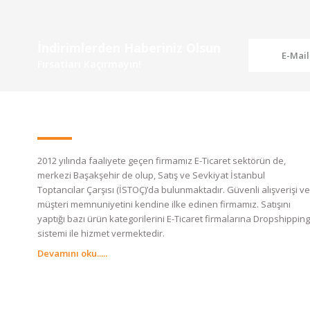
İndirimlerden Haberiniz Olsun
Fırsatları Kaçırmayın!
2012 yılında faaliyete geçen firmamız E-Ticaret sektörün de,
merkezi Başakşehir de olup, Satış ve Sevkiyat İstanbul
Toptancılar Çarşısı (İSTOÇ)’da bulunmaktadır. Güvenli alışverişi ve
müşteri memnuniyetini kendine ilke edinen firmamız. Satışını
yaptığı bazı ürün kategorilerini E-Ticaret firmalarına Dropshipping
sistemi ile hizmet vermektedir.
Devamını oku.....