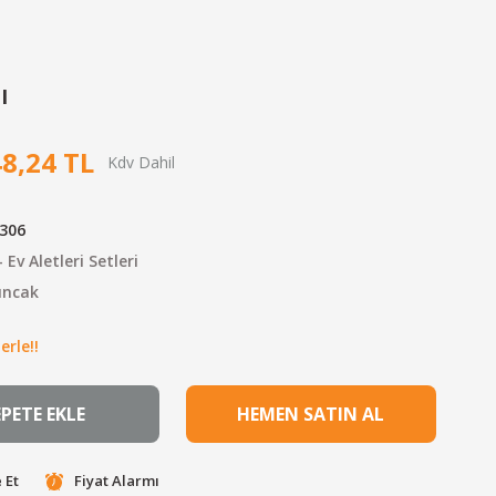
I
48,24 TL
6306
- Ev Aletleri Setleri
uncak
erle!!
EPETE EKLE
HEMEN SATIN AL
 Et
Fiyat Alarmı