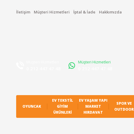
İletişim
Müşteri Hizmetleri
İptal & İade
Hakkımızda
Müşteri Hizmetleri
Müşteri Hizmetleri
0 212 447 47 48
0 212 447 47 48
EV TEKSTIL
EV YAŞAM YAPI
SPOR VE
OYUNCAK
GIYIM
MARKET
OUTDOOR
ÜRÜNLERI
HIRDAVAT