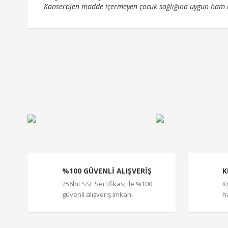
Kanserojen madde içermeyen çocuk sağlığına uygun ham
Bu ürünün fiyat bilgisi, resim, ürün açıklamalarında ve diğe
Görüş ve önerileriniz için teşekkür ederiz.
Ürün resmi kalitesiz, bozuk veya görüntülenemiyor.
Ürün açıklamasında eksik bilgiler bulunuyor.
Ürün bilgilerinde hatalar bulunuyor.
Ürün fiyatı diğer sitelerden daha pahalı.
Bu ürüne benzer farklı alternatifler olmalı.
%100 GÜVENLİ ALIŞVERİŞ
K
256bit SSL Sertifikası ile %100
K
güvenli alışveriş imkanı
h