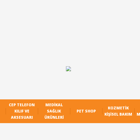
CEP TELEFON
MEDIKAL
KOZMETIK
KILIF VE
SAĞLIK
PET SHOP
KIŞISEL BAKIM
M
AKSESUARI
ÜRÜNLERI