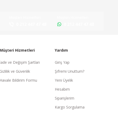
Müşteri Hizmetleri
Müşteri Hizmetleri
0 212 447 47 48
0 212 447 47 48
Müşteri Hizmetleri
Yardım
İade ve Değişim Şartları
Giriş Yap
Gizlilik ve Güvenlik
Şifremi Unuttum?
Havale Bildirim Formu
Yeni Üyelik
Hesabım
Siparişlerim
Kargo Sorgulama