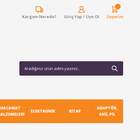
Kargom Nerede?
Giriş Yap
/
Üye Ol
Sepetim
HACAMAT
ADAPTÖR,
ELEKTRONIK
KITAP
ALZEMELERI
AKÜ, PIL