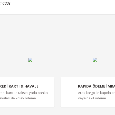
 madde
r konularda yetersiz gördüğünüz noktaları öneri formunu kullanarak tarafımız
Bu ürüne ilk yorumu siz yapın!
Yorum Yaz
REDİ KARTI & HAVALE
KAPIDA ÖDEME İMK
redi kartı ile taksitli yada banka
Aras kargo ile kapıda kre
avalesi ile kolay ödeme
veya nakit ödeme
Gönder