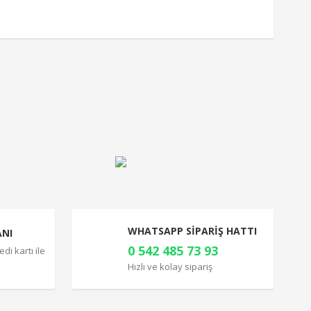
a iletebilirsiniz.
WHATSAPP SİPARİŞ HATTI
ANI
0 542 485 73 93
di kartı ile
Hızlı ve kolay sipariş