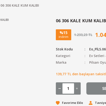
06 306 KALE KUM KALIBI
06 306 KALE KUM KALIB
%15
1.0
1.233,23 TL
indirim
Stok Kodu
Eo_PİLS.0
Kategori
Ev Setleri 
Marka
Pilsan Oy
139,77 TL den başlayan taksitl
S
Tavsiye